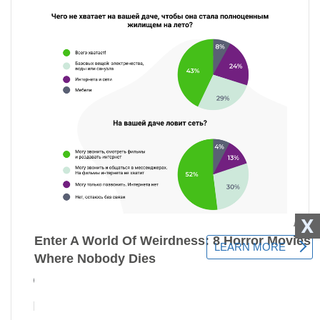
X
Pokud na chatě nemáte
obvyklý domácí internet (a
neočekáváte to) a nejste