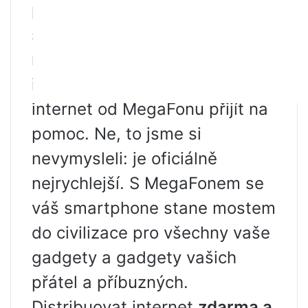
připraveni rozloučit se se
sociálními sítěmi a všemi
radostmi z přístupu k
internetu, nejrychlejší mobilní
internet od MegaFonu přijít na
pomoc. Ne, to jsme si
nevymysleli: je oficiálně
nejrychlejší. S MegaFonem se
váš smartphone stane mostem
do civilizace pro všechny vaše
gadgety a gadgety vašich
přátel a příbuzných.
Distribuovat internet
zdarma a