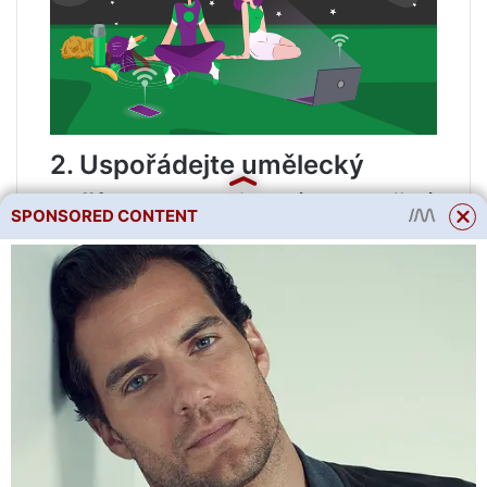
2. Uspořádejte umělecký
večírek.
Tento formát společné
SPONSORED CONTENT
zábavy je ideální pro rodiny s
dětmi a kreativní firmy.
Hlavním rysem takových
večírků je vytvářet něco
společně. Dejte každému kus
papíru a určete čas na pět
minut. Ať si každý kreslí, co