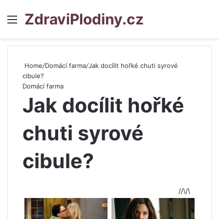
ZdraviPlodiny.cz
Menu
S
Home
/
Domácí farma
/
Jak docílit hořké chuti syrové
cibule?
Domácí farma
Jak docílit hořké
chuti syrové
cibule?