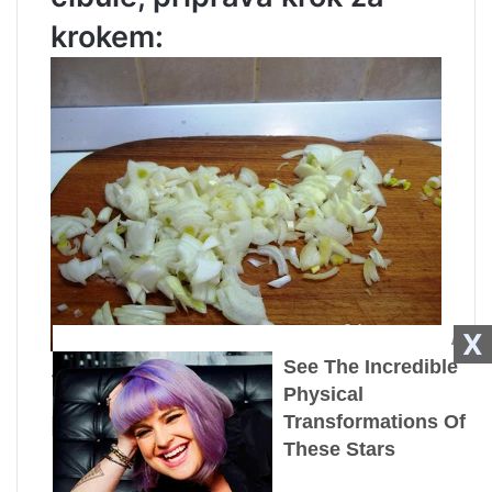
krokem:
X
1. Cibuli oloupeme a omyjeme
pod tekoucí studenou vodou.
Na prkénku jej nakrájejte