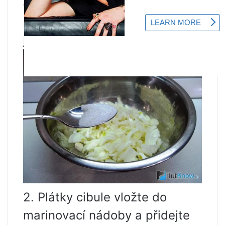
ostrým nožem na kroužky,
půlkroužky nebo čtvrtkroužky,
jak chcete.
2. Plátky cibule vložte do
marinovací nádoby a přidejte