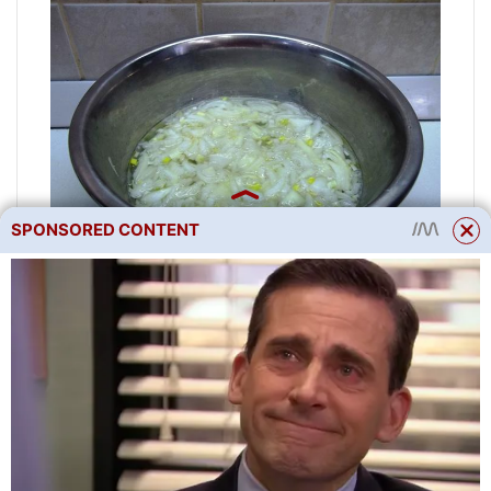
SPONSORED CONTENT
6. Nechte cibuli ve vroucí
vodě. Dvě minuty budou stačit
k odpaření glykosidů a
éterických olejů. Zeleninu
byste neměli dlouho