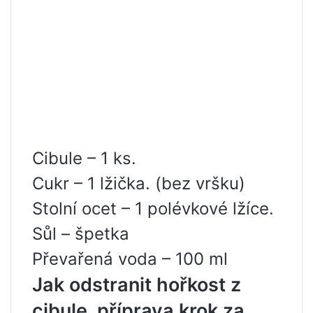
Cibule – 1 ks.
Cukr – 1 lžička. (bez vršku)
Stolní ocet – 1 polévkové lžíce.
Sůl – špetka
Převařená voda – 100 ml
Jak odstranit hořkost z
cibule, příprava krok za