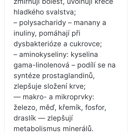
zmírňují bolest, uvolňují křeče
hladkého svalstva;
– polysacharidy – manany a
inuliny, pomáhají při
dysbakterióze a cukrovce;
– aminokyseliny: kyselina
gama-linolenová – podílí se na
syntéze prostaglandinů,
zlepšuje složení krve;
— makro- a mikroprvky:
železo, měď, křemík, fosfor,
draslík — zlepšují
metabolismus minerálů.