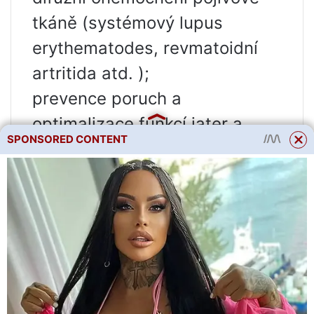
tkáně (systémový lupus
erythematodes, revmatoidní
artritida atd. );
prevence poruch a
optimalizace funkcí jater a
SPONSORED CONTENT
slinivky břišní u lidí žijících v
extrémních, ekologicky
nepříznivých oblastech; práce
v nebezpečných odvětvích; při
těžké fyzické aktivitě;
prevence kardiovaskulárních
onemocnění, časných forem