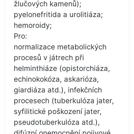
žlučových kamenů);
pyelonefritida a urolitiáza;
hemoroidy;
Pro:
normalizace metabolických
procesů v játrech při
helminthiáze (opistorchiáza,
echinokokóza, askarióza,
giardiáza atd.), infekčních
procesech (tuberkulóza jater,
syfilitické poškození jater,
pseudotuberkulóza atd.),
difúzní onemocnění pojivové