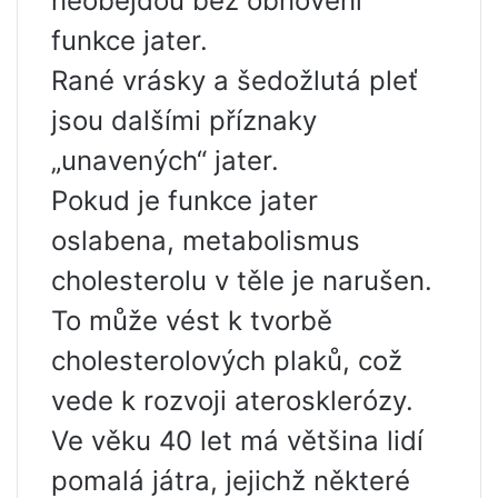
neobejdou bez obnovení
funkce jater.
Rané vrásky a šedožlutá pleť
jsou dalšími příznaky
„unavených“ jater.
Pokud je funkce jater
oslabena, metabolismus
cholesterolu v těle je narušen.
To může vést k tvorbě
cholesterolových plaků, což
vede k rozvoji aterosklerózy.
Ve věku 40 let má většina lidí
pomalá játra, jejichž některé