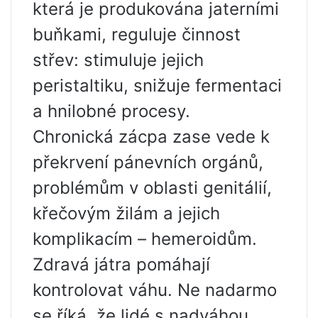
která je produkována jaterními
buňkami, reguluje činnost
střev: stimuluje jejich
peristaltiku, snižuje fermentaci
a hnilobné procesy.
Chronická zácpa zase vede k
překrvení pánevních orgánů,
problémům v oblasti genitálií,
křečovým žilám a jejich
komplikacím – hemeroidům.
Zdravá játra pomáhají
kontrolovat váhu. Ne nadarmo
se říká, že lidé s nadváhou