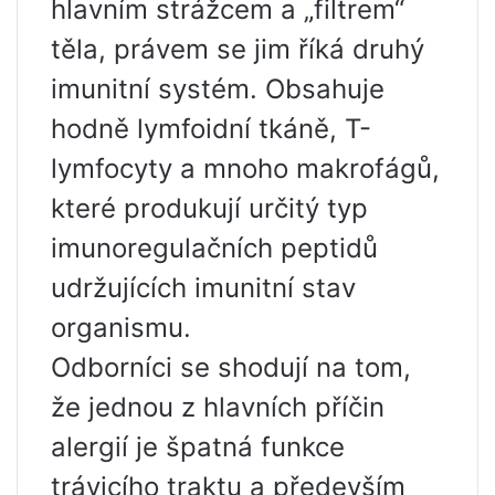
hlavním strážcem a „filtrem“
těla, právem se jim říká druhý
imunitní systém. Obsahuje
hodně lymfoidní tkáně, T-
lymfocyty a mnoho makrofágů,
které produkují určitý typ
imunoregulačních peptidů
udržujících imunitní stav
organismu.
Odborníci se shodují na tom,
že jednou z hlavních příčin
alergií je špatná funkce
trávicího traktu a především