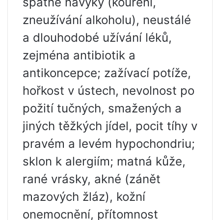
špatné návyky (kouření,
zneužívání alkoholu), neustálé
a dlouhodobé užívání léků,
zejména antibiotik a
antikoncepce; zažívací potíže,
hořkost v ústech, nevolnost po
požití tučných, smažených a
jiných těžkých jídel, pocit tíhy v
pravém a levém hypochondriu;
sklon k alergiím; matná kůže,
rané vrásky, akné (zánět
mazových žláz), kožní
onemocnění, přítomnost