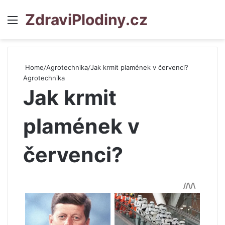
ZdraviPlodiny.cz
Menu
S
Home
/
Agrotechnika
/
Jak krmit plamének v červenci?
Agrotechnika
Jak krmit
plamének v
červenci?