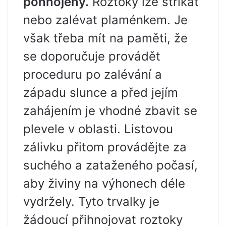
pohnojeny.
Roztoky lze stříkat
nebo zalévat plaménkem. Je
však třeba mít na paměti, že
se doporučuje provádět
proceduru po zalévání a
západu slunce a před jejím
zahájením je vhodné zbavit se
plevele v oblasti. Listovou
zálivku přitom provádějte za
suchého a zataženého počasí,
aby živiny na výhonech déle
vydržely. Tyto trvalky je
žádoucí přihnojovat roztoky