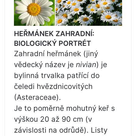
HEŘMÁNEK ZAHRADNÍ:
BIOLOGICKÝ PORTRÉT
Zahradní heřmánek (jiný
vědecký název je
nivian
) je
bylinná trvalka patřící do
čeledi hvězdnicovitých
(Asteraceae).
Je to poměrně mohutný keř s
výškou 20 až 90 cm (v
závislosti na odrůdě). Listy