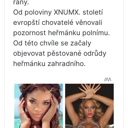
rány.
Od poloviny XNUMX. století
evropští chovatelé věnovali
pozornost heřmánku polnímu.
Od této chvíle se začaly
objevovat pěstované odrůdy
heřmánku zahradního.