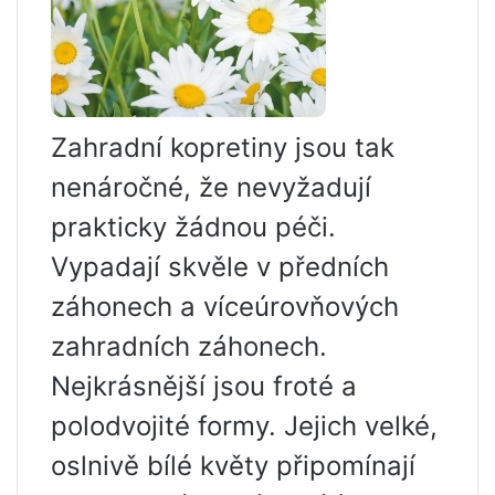
Zahradní kopretiny jsou tak
nenáročné, že nevyžadují
prakticky žádnou péči.
Vypadají skvěle v předních
záhonech a víceúrovňových
zahradních záhonech.
Nejkrásnější jsou froté a
polodvojité formy. Jejich velké,
oslnivě bílé květy připomínají