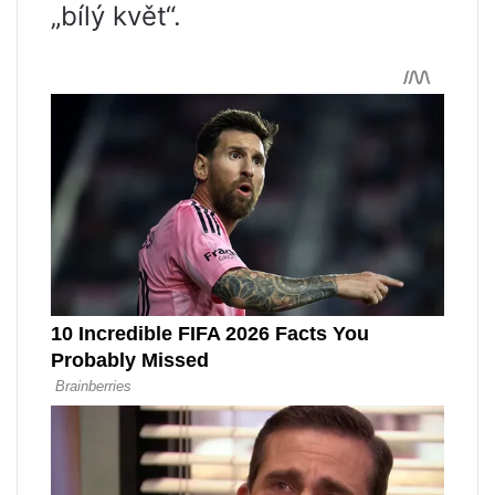
„bílý květ“.