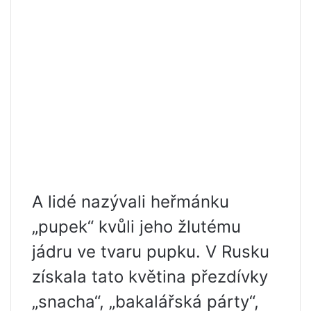
A lidé nazývali heřmánku
„pupek“ kvůli jeho žlutému
jádru ve tvaru pupku. V Rusku
získala tato květina přezdívky
„snacha“, „bakalářská párty“,