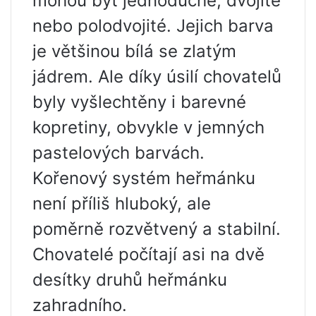
mohou být jednoduché, dvojité
nebo polodvojité. Jejich barva
je většinou bílá se zlatým
jádrem. Ale díky úsilí chovatelů
byly vyšlechtěny i barevné
kopretiny, obvykle v jemných
pastelových barvách.
Kořenový systém heřmánku
není příliš hluboký, ale
poměrně rozvětvený a stabilní.
Chovatelé počítají asi na dvě
desítky druhů heřmánku
zahradního.