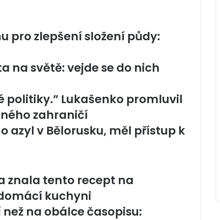
u pro zlepšení složení půdy:
a na světě: vejde se do nich
é politiky.” Lukašenko promluvil
eného zahraničí
o azyl v Bělorusku, měl přístup k
 znala tento recept na
 domácí kuchyni
ší než na obálce časopisu: