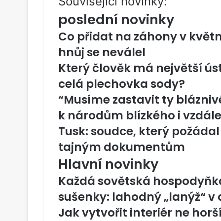
Související novinky:
poslední novinky
Co přidat na záhony v květn
hnůj se neválel
Který člověk má největší úst
celá plechovka sody?
“Musíme zastavit ty blázniv
k národům blízkého i vzdál
Tusk: soudce, který požádal 
tajným dokumentům
Hlavní novinky
Každá sovětská hospodyňka
sušenky: lahodný „lanýž“ v
Jak vytvořit interiér ne hor