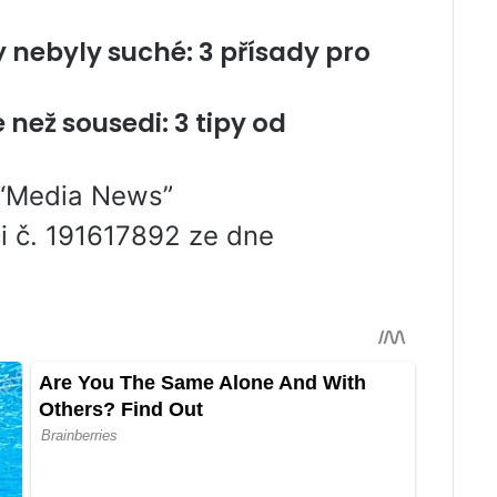
y nebyly suché: 3 přísady pro
než sousedi: 3 tipy od
 “Media News”
ci č. 191617892 ze dne