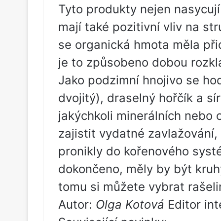
Tyto produkty nejen nasycují 
mají také pozitivní vliv na s
se organická hmota měla při
je to způsobeno dobou rozkl
Jako podzimní hnojivo se ho
dvojitý), draselný hořčík a sí
jakýchkoli minerálních nebo 
zajistit vydatné zavlažování
pronikly do kořenového systé
dokončeno, měly by být kru
tomu si můžete vybrat rašel
Autor:
Olga Kotová
Editor in