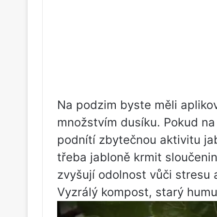
Na podzim byste měli apliko
množstvím dusíku. Pokud na 
podnítí zbytečnou aktivitu j
třeba jabloně krmit sloučenin
zvyšují odolnost vůči stresu 
Vyzrálý kompost, starý humus