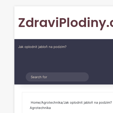
ZdraviPlodiny.
Jak oplodnit jabloň na podzim?
Pinterest
Switch skin
Search
for
Home
/
Agrotechnika
/
Jak oplodnit jabloň na podzim?
Agrotechnika