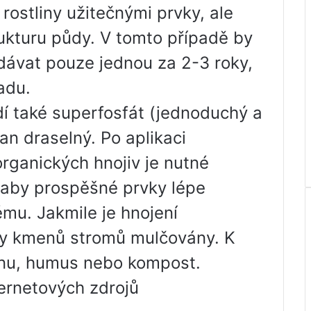
rostliny užitečnými prvky, ale
trukturu půdy. V tomto případě by
dávat pouze jednou za 2-3 roky,
adu.
dí také superfosfát (jednoduchý a
ran draselný. Po aplikaci
organických hnojiv je nutné
, aby prospěšné prvky lépe
mu. Jakmile je hnojení
hy kmenů stromů mulčovány. K
inu, humus nebo kompost.
ternetových zdrojů