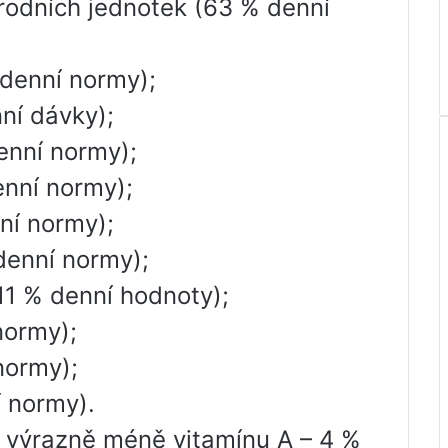
rodních jednotek (63 % denní
 denní normy);
nní dávky);
enní normy);
enní normy);
ní normy);
denní normy);
(11 % denní hodnoty);
normy);
normy);
í normy).
e výrazně méně vitamínu A – 4 %