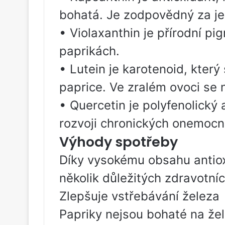
bohatá. Je zodpovědný za je
• Violaxanthin je přírodní pi
paprikách.
• Lutein je karotenoid, který
paprice. Ve zralém ovoci se 
• Quercetin je polyfenolický 
rozvoji chronických onemocn
Výhody spotřeby
Díky vysokému obsahu antiox
několik důležitých zdravotní
Zlepšuje vstřebávání železa
Papriky nejsou bohaté na žel