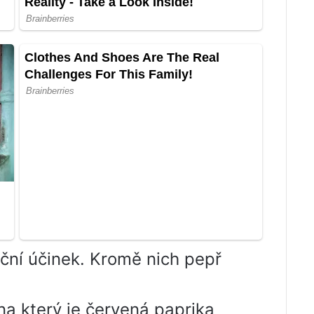
ační účinek. Kromě nich pepř
na který je červená paprika