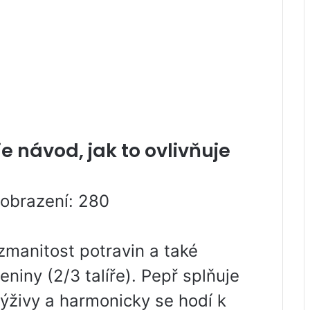
e návod, jak to ovlivňuje
Zobrazení: 280
zmanitost potravin a také
niny (2/3 talíře). Pepř splňuje
živy a harmonicky se hodí k