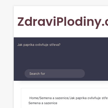
ZdraviPlodiny.
Jak paprika ovlivňuje střeva?
Pinterest
Switch skin
Search
for
Home
/
Semena a sazenice
/
Jak paprika ovlivňuje stř
Semena a sazenice