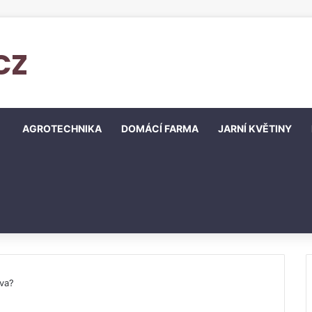
cz
AGROTECHNIKA
DOMÁCÍ FARMA
JARNÍ KVĚTINY
eva?