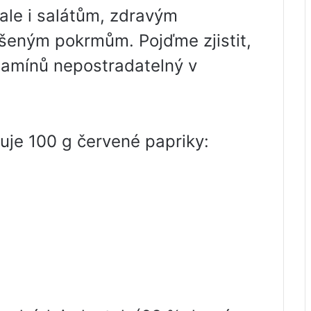
le i salátům, zdravým
šeným pokrmům. Pojďme zjistit,
itamínů nepostradatelný v
uje 100 g červené papriky: