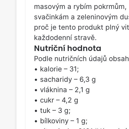
masovým a rybím pokrmům, a
svačinkám a zeleninovým du
proč je tento produkt plný v
každodenní stravě.
Nutriční hodnota
Podle nutričních údajů obsah
• kalorie – 31;
• sacharidy – 6,3 g
• vláknina – 2,1 g
• cukr – 4,2 g
• tuk – 3 g;
• bílkoviny – 1 g;