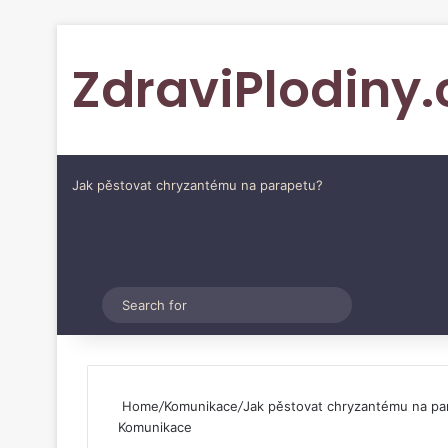
ZdraviPlodiny.
Jak pěstovat chryzantému na parapetu?
Pinterest
Switch skin
Search
for
Home
/
Komunikace
/
Jak pěstovat chryzantému na pa
Komunikace