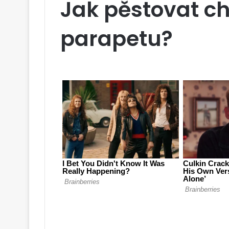
Jak pěstovat c
parapetu?