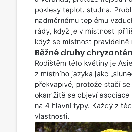
poklesy teplot. studna. Prob
nadměrnému teplému vzduch
rády, když je v místnosti příl
když se místnost pravidelně 
Běžné druhy chryzanté
Rodištěm této květiny je Asi
z místního jazyka jako „slune
překvapivé, protože stačí se
okamžitě se objeví asociace s
na 4 hlavní typy. Každý z tě
vlastnosti.