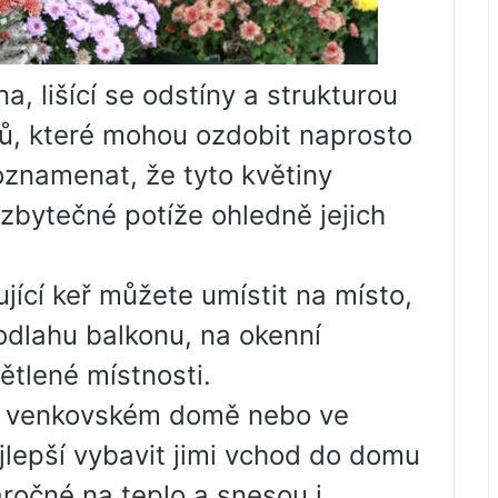
, lišící se odstíny a strukturou
řů, které mohou ozdobit naprosto
oznamenat, že tyto květiny
zbytečné potíže ohledně jejich
ící keř můžete umístit na místo,
odlahu balkonu, na okenní
ětlené místnosti.
e venkovském domě nebo ve
lepší vybavit jimi vchod do domu
ročné na teplo a snesou i