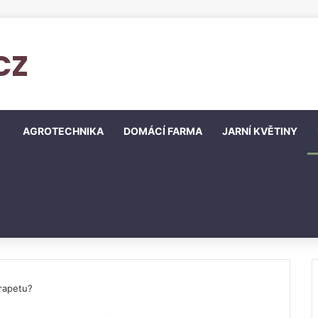
cz
AGROTECHNIKA
DOMÁCÍ FARMA
JARNÍ KVĚTINY
rapetu?