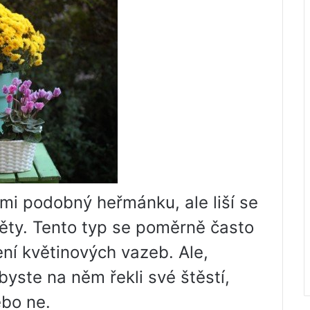
mi podobný heřmánku, ale liší se
věty. Tento typ se poměrně často
ní květinových vazeb. Ale,
yste na něm řekli své štěstí,
ebo ne.