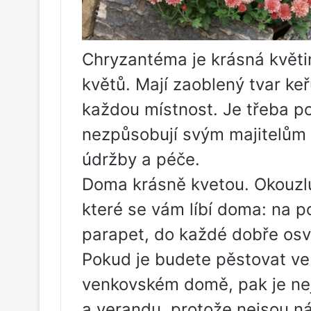
Chryzantéma je krásná květina
květů. Mají zaoblený tvar ke
každou místnost. Je třeba p
nezpůsobují svým majitelům 
údržby a péče.
Doma krásně kvetou. Okouzluj
které se vám líbí doma: na p
parapet, do každé dobře osv
Pokud je budete pěstovat v
venkovském domě, pak je nej
a verandu, protože nejsou ná