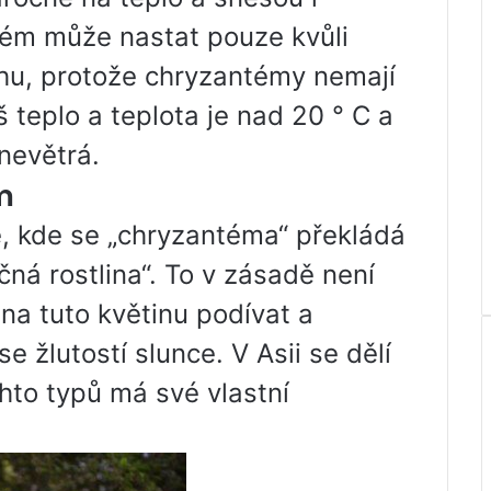
lém může nastat pouze kvůli
u, protože chryzantémy nemají
iš teplo a teplota je nad 20 ° C a
nevětrá.
m
e, kde se „chryzantéma“ překládá
čná rostlina“. To v zásadě není
 na tuto květinu podívat a
e žlutostí slunce. V Asii se dělí
chto typů má své vlastní