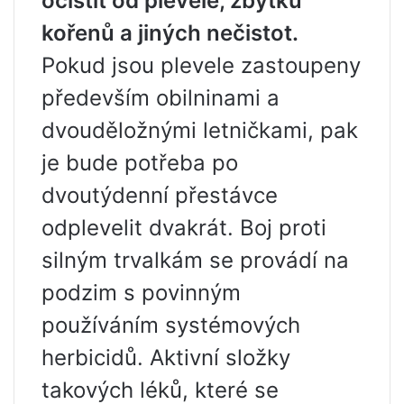
očistit od plevele, zbytků
kořenů a jiných nečistot.
Pokud jsou plevele zastoupeny
především obilninami a
dvouděložnými letničkami, pak
je bude potřeba po
dvoutýdenní přestávce
odplevelit dvakrát. Boj proti
silným trvalkám se provádí na
podzim s povinným
používáním systémových
herbicidů. Aktivní složky
takových léků, které se