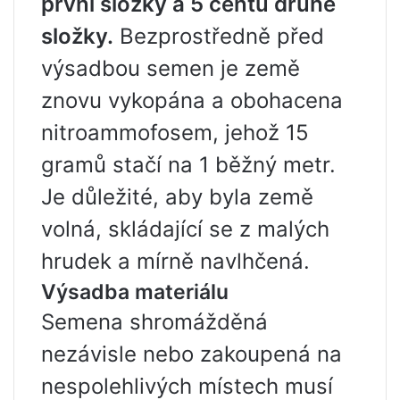
první složky a 5 centů druhé
složky.
Bezprostředně před
výsadbou semen je země
znovu vykopána a obohacena
nitroammofosem, jehož 15
gramů stačí na 1 běžný metr.
Je důležité, aby byla země
volná, skládající se z malých
hrudek a mírně navlhčená.
Výsadba materiálu
Semena shromážděná
nezávisle nebo zakoupená na
nespolehlivých místech musí