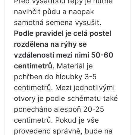
Před výsadbou řepy je nutné
navlhčit půdu a naopak
samotná semena vysušit.
Podle pravidel je celá postel
rozdělena na rýhy se
vzdáleností mezi nimi 50-60
centimetrů.
Materiál je
pohřben do hloubky 3-5
centimetrů. Mezi jednotlivými
otvory je podle schématu také
ponecháno alespoň 20-25
centimetrů. Pokud je vše
provedeno správně, bude na