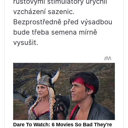
růstovými stimulátory urychlí
vzcházení sazenic.
Bezprostředně před výsadbou
bude třeba semena mírně
vysušit.