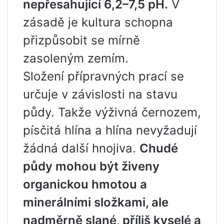
nepřesahující 6,2–7,5 pH.
V
zásadě je kultura schopna
přizpůsobit se mírně
zasoleným zemím.
Složení přípravných prací se
určuje v závislosti na stavu
půdy. Takže výživná černozem,
písčitá hlína a hlína nevyžadují
žádná další hnojiva.
Chudé
půdy mohou být živeny
organickou hmotou a
minerálními složkami, ale
nadměrně slané, příliš kyselé a