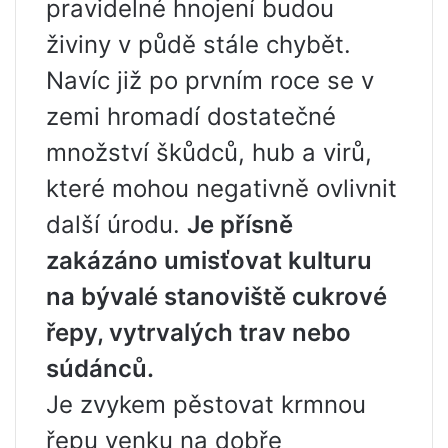
pravidelné hnojení budou
živiny v půdě stále chybět.
Navíc již po prvním roce se v
zemi hromadí dostatečné
množství škůdců, hub a virů,
které mohou negativně ovlivnit
další úrodu.
Je přísně
zakázáno umisťovat kulturu
na bývalé stanoviště cukrové
řepy, vytrvalých trav nebo
súdánců.
Je zvykem pěstovat krmnou
řepu venku na dobře