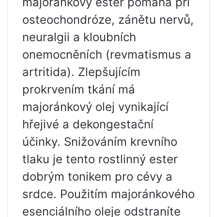
majoránkový ester pomáhá při
osteochondróze, zánětu nervů,
neuralgii a kloubních
onemocněních (revmatismus a
artritida). Zlepšujícím
prokrvením tkání má
majoránkový olej vynikající
hřejivé a dekongestační
účinky. Snižováním krevního
tlaku je tento rostlinný ester
dobrým tonikem pro cévy a
srdce. Použitím majoránkového
esenciálního oleje odstraníte