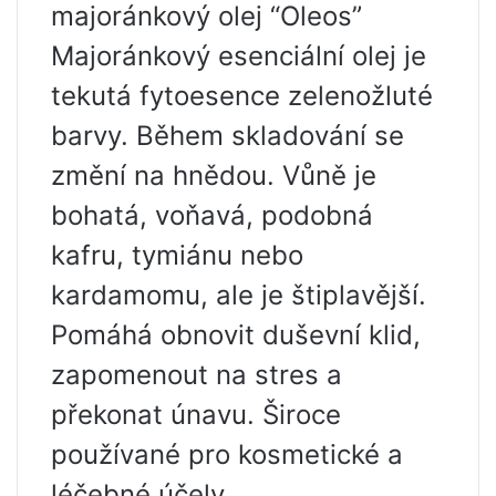
majoránkový olej “Oleos”
Majoránkový esenciální olej je
tekutá fytoesence zelenožluté
barvy. Během skladování se
změní na hnědou. Vůně je
bohatá, voňavá, podobná
kafru, tymiánu nebo
kardamomu, ale je štiplavější.
Pomáhá obnovit duševní klid,
zapomenout na stres a
překonat únavu. Široce
používané pro kosmetické a
léčebné účely.