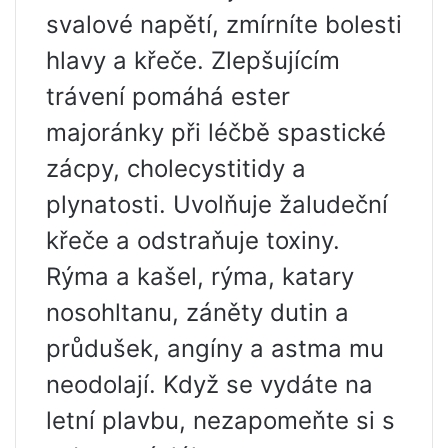
svalové napětí, zmírníte bolesti
hlavy a křeče. Zlepšujícím
trávení pomáhá ester
majoránky při léčbě spastické
zácpy, cholecystitidy a
plynatosti. Uvolňuje žaludeční
křeče a odstraňuje toxiny.
Rýma a kašel, rýma, katary
nosohltanu, záněty dutin a
průdušek, angíny a astma mu
neodolají. Když se vydáte na
letní plavbu, nezapomeňte si s