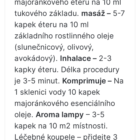
majoránkového éteru na 10 ml
tukového základu.
masáž –
5-7
kapek éteru na 10 ml
základního rostlinného oleje
(slunečnicový, olivový,
avokádový).
Inhalace –
2-3
kapky éteru. Délka procedury
je 3-5 minut.
Komprimuje –
Na
1 sklenici vody 10 kapek
majoránkového esenciálního
oleje.
Aroma lampy
– 3-5
kapek na 10 m2 místnosti.
Léčebné koupele – přidejte 3