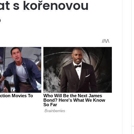
at s kořenovou
?