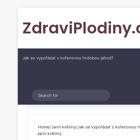
ZdraviPlodiny.
Jak se vypořádat s kořenovou hnilobou jahod?
Pinterest
Switch skin
Search
for
Home
/
Jarní květiny
/
Jak se vypořádat s kořenovou h
Jarní květiny