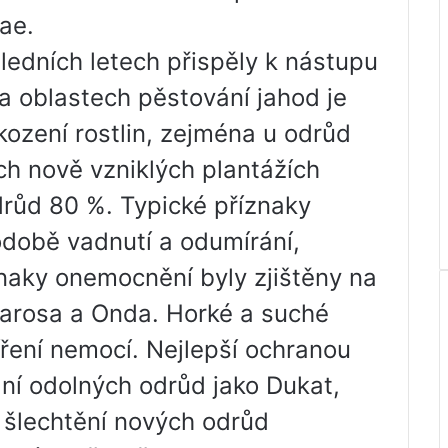
ae.
ledních letech přispěly k nástupu
a oblastech pěstování jahod je
ození rostlin, zejména u odrůd
ch nově vzniklých plantážích
drůd 80 %. Typické příznaky
odobě vadnutí a odumírání,
znaky onemocnění byly zjištěny na
marosa a Onda. Horké a suché
íření nemocí. Nejlepší ochranou
ání odolných odrůd jako Dukat,
 šlechtění nových odrůd