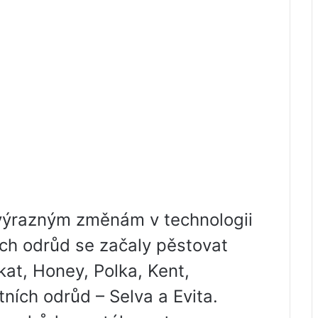
 výrazným změnám v technologii
ích odrůd se začaly pěstovat
kat, Honey, Polka, Kent,
ích odrůd – Selva a Evita.