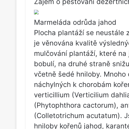
Zájem o pěstování dezertníc
Marmeláda odrůda jahod
Plocha plantáží se neustále 
je věnována kvalitě výslednýc
mulčování plantáží, které na 
bobulí, na druhé straně sniž
včetně šedé hniloby. Mnoho o
náchylných k chorobám koře
verticillium (Verticilium dahl
(Phytophthora cactorum), an
(Colletotrichum acutatum). 
hniloby kořenů jahod, kara