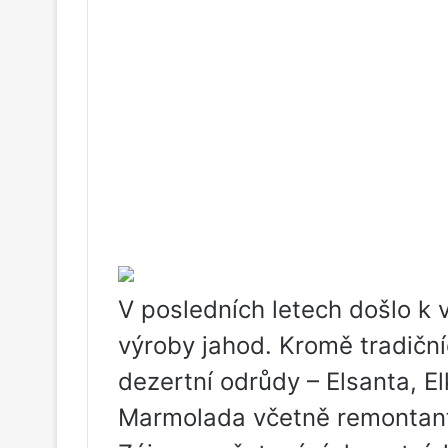
V posledních letech došlo k
výroby jahod. Kromě tradičn
dezertní odrůdy – Elsanta, El
Marmolada včetně remontantn