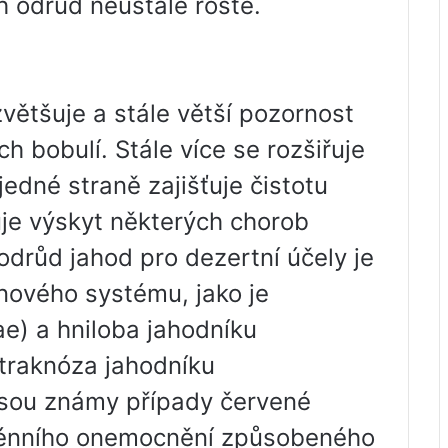
h odrůd neustále roste.
zvětšuje a stále větší pozornost
h bobulí. Stále více se rozšiřuje
jedné straně zajišťuje čistotu
uje výskyt některých chorob
drůd jahod pro dezertní účely je
nového systému, jako je
iae) a hniloba jahodníku
traknóza jahodníku
Jsou známy případy červené
nténního onemocnění způsobeného