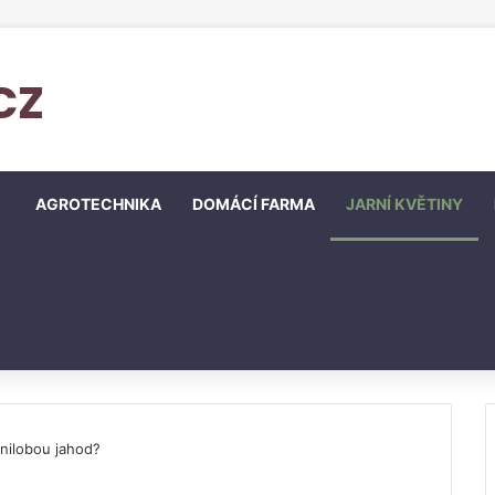
cz
AGROTECHNIKA
DOMÁCÍ FARMA
JARNÍ KVĚTINY
nilobou jahod?