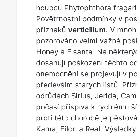
houbou Phytophthora fragari
Povětrnostní podmínky v pos
příznaků
verticilium
. V mnoh
pozorováno velmi vážné pošk
Honey a Elsanta. Na některý
dosahují poškození těchto o
onemocnění se projevují v p
především starých listů. Pří
odrůdách Sirius, Jerida, Ca
počasí přispívá k rychlému š
proti této chorobě je pěstov
Kama, Filon a Real. Výsledky