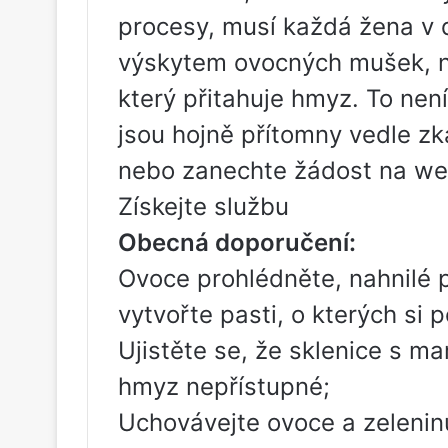
procesy, musí každá žena v 
výskytem ovocných mušek, ne
který přitahuje hmyz. To nen
jsou hojně přítomny vedle z
nebo zanechte žádost na we
Získejte službu
Obecná doporučení:
Ovoce prohlédněte, nahnilé 
vytvořte pasti, o kterých si 
Ujistěte se, že sklenice s 
hmyz nepřístupné;
Uchovávejte ovoce a zeleninu