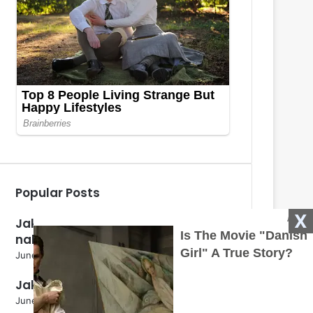
Popular Posts
X
Jak určit odrůdu zelí pro
nakládání?
June 5, 2024
Jaký je jed pro krtky?
June 5, 2024