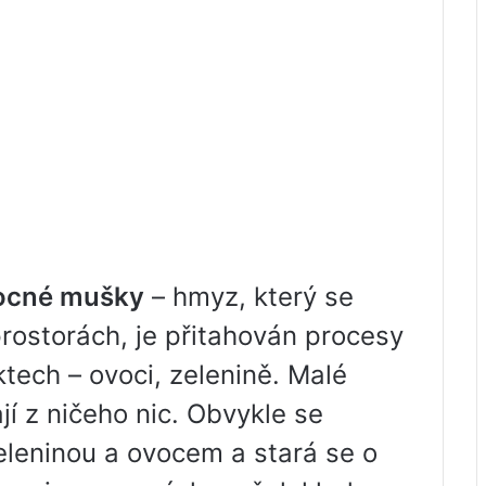
vocné mušky
– hmyz, který se
rostorách, je přitahován procesy
ktech – ovoci, zelenině. Malé
í z ničeho nic. Obvykle se
leninou a ovocem a stará se o