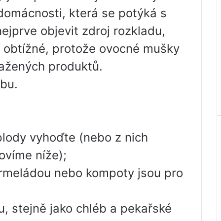
domácnosti, která se potýká s
jprve objevit zdroj rozkladu,
í obtížné, protože ovocné mušky
kažených produktů.
bu.
plody vyhoďte (nebo z nich
povíme níže);
marmeládou nebo kompoty jsou pro
, stejně jako chléb a pekařské