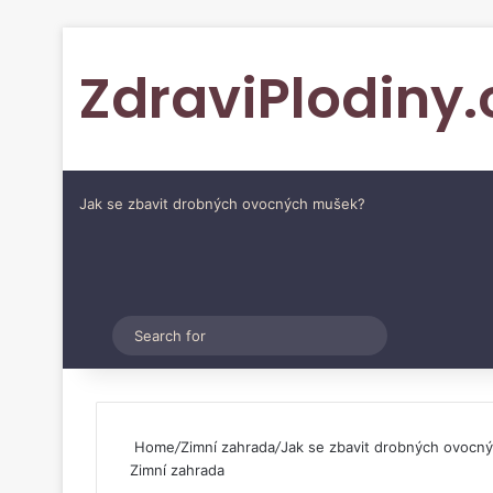
ZdraviPlodiny.
Jak se zbavit drobných ovocných mušek?
Pinterest
Switch skin
Search
for
Home
/
Zimní zahrada
/
Jak se zbavit drobných ovocn
Zimní zahrada