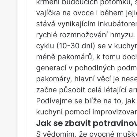
krmení budoucích potomků, 
vajíčka na ovoce i během jeji
stává vynikajícím inkubátorem
rychlé rozmnožování hmyzu.
cyklu (10-30 dní) se v kuch
méně pakomárů, k tomu doch
generací v pohodlných podmí
pakomáry, hlavní věcí je nes
začne působit celá létající
Podívejme se blíže na to, ja
kuchyni pomocí improvizova
Jak se zbavit potravin
S vědomím, že ovocné mušky