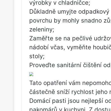
výrobky v chladničce;
Důkladně umyjte odpadkový k
povrchu by mohly snadno zů
zeleniny;
Zaměřte se na pečlivé udržo
nádobí včas, vyměňte houbič
stoly;
Proveďte sanitární čištění o
Tato opatření vám nepomohou
částečně sníží rychlost jeho
Domácí pasti jsou nejlepší o
pakomárů v kuchyni. Z dostu