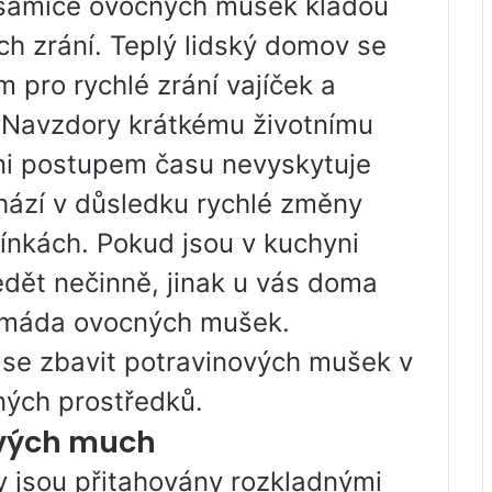
samice ovocných mušek kladou
ch zrání. Teplý lidský domov se
 pro rychlé zrání vajíček a
 Navzdory krátkému životnímu
yni postupem času nevyskytuje
ází v důsledku rychlé změny
nkách. Pokud jsou v kuchyni
edět nečinně, jinak u vás doma
 armáda ovocných mušek.
k se zbavit potravinových mušek v
ných prostředků.
ových much
 jsou přitahovány rozkladnými