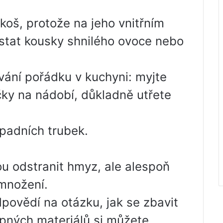
oš, protože na jeho vnitřním
stat kousky shnilého ovoce nebo
vání pořádku v kuchyni: myjte
ky na nádobí, důkladně utřete
dpadních trubek.
 odstranit hmyz, ale alespoň
 množení.
dpovědí na otázku, jak se zbavit
pných materiálů si můžete