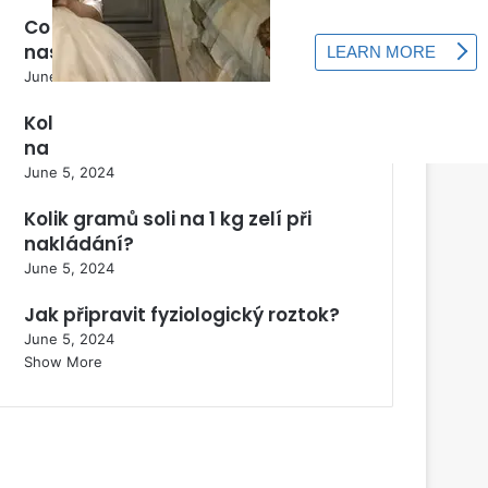
Co dělat, když motorová pila
nastartuje a zastaví se?
June 5, 2024
Kolik soli potřebujete na 10 kg zelí
na nakládání?
June 5, 2024
Kolik gramů soli na 1 kg zelí při
nakládání?
June 5, 2024
Jak připravit fyziologický roztok?
June 5, 2024
Show More