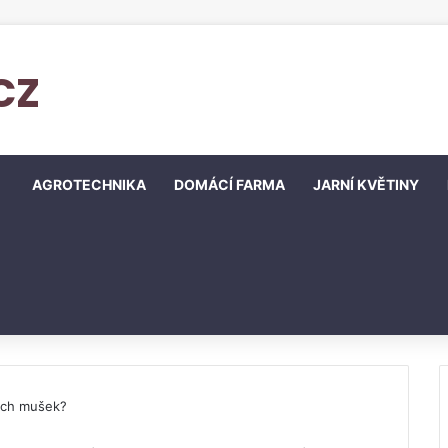
cz
AGROTECHNIKA
DOMÁCÍ FARMA
JARNÍ KVĚTINY
ých mušek?