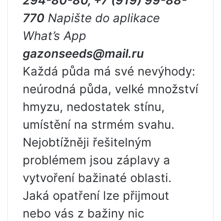
294-80-80, +7 (919) 99-88-
770
Napište do aplikace
What’s App
gazonseeds@mail.ru
Každá půda má své nevýhody:
neúrodná půda, velké množství
hmyzu, nedostatek stínu,
umístění na strmém svahu.
Nejobtížněji řešitelným
problémem jsou záplavy a
vytvoření bažinaté oblasti.
Jaká opatření lze přijmout
nebo vás z bažiny nic