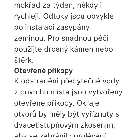
mokřad za týden, někdy i
rychleji. Odtoky jsou obvykle
po instalaci zasypány
zeminou. Pro snadnou péči
použijte drcený kámen nebo
štěrk.
Otevřené příkopy
K odstranění přebytečné vody
z povrchu místa jsou vytvořeny
otevřené příkopy. Okraje
otvorů by měly být vyříznuty s
dvacetistupňovým zkosením,
aby se zabránilo prolévání