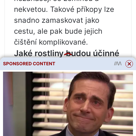
nekvetou. Takové příkopy lze
snadno zamaskovat jako
cestu, ale pak bude jejich
čištění komplikované.
Jaké rostliny budou účinné
při odvodňování bažiny?
SPONSORED CONTENT
1)
Javor, vrba a bříza jsou
považovány za vlhkomilné
stromy, navíc mohou sloužit
jako vynikající dekorace do
zahrady;
2)
Smrk lze vysadit z