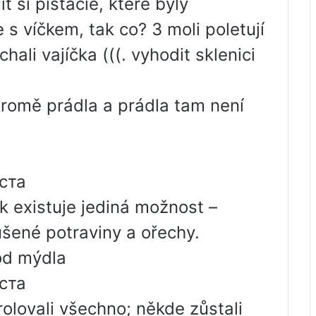
t si pistácie, které byly
s víčkem, tak co? 3 moli poletují
hali vajíčka (((. vyhodit sklenici
 kromě prádla a prádla tam není
ста
k existuje jediná možnost –
ušené potraviny a ořechy.
od mýdla
ста
olovali všechno; někde zůstali