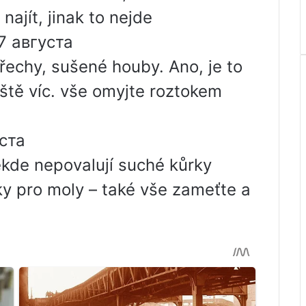
najít, jinak to nejde
7 августа
řechy, sušené houby. Ano, je to
eště víc. vše omyjte roztokem
ста
někde nepovalují suché kůrky
ky pro moly – také vše zameťte a