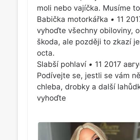
moli nebo vajíčka. Musíme to 
Babička motorkářka
•
11 201
vyhoďte všechny obiloviny, o
škoda, ale později to zkazí j
octa.
Slabší pohlaví
•
11 2017 авгу
Podívejte se, jestli se vám 
chleba, drobky a další lahůd
vyhoďte