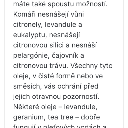
máte také spoustu možností.
Komáři nesnášejí vůni
citronely, levandule a
eukalyptu, nesnášejí
citronovou silici a nesnáší
pelargónie, čajovník a
citronovou trávu. Všechny tyto
oleje, v čisté formě nebo ve
směsích, vás ochrání před
jejich otravnou pozorností.
Některé oleje – levandule,
geranium, tea tree – dobře
fungují v pleťových vodách a