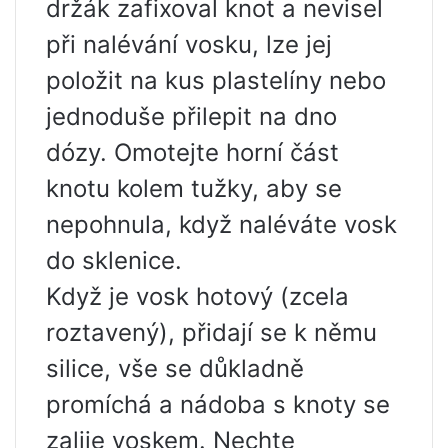
držák zafixoval knot a nevisel
při nalévání vosku, lze jej
položit na kus plastelíny nebo
jednoduše přilepit na dno
dózy. Omotejte horní část
knotu kolem tužky, aby se
nepohnula, když naléváte vosk
do sklenice.
Když je vosk hotový (zcela
roztavený), přidají se k němu
silice, vše se důkladně
promíchá a nádoba s knoty se
zalije voskem. Nechte