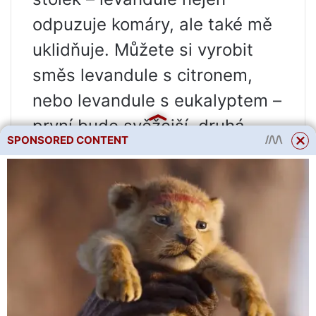
odpuzuje komáry, ale také mě
uklidňuje. Můžete si vyrobit
směs levandule s citronem,
nebo levandule s eukalyptem –
první bude svěžejší, druhá
SPONSORED CONTENT
bude evokovat slunečné moře.
Obojí je pro komáry hnusné,
takže nemůžete udělat chybu.
100 ml vodky
10 kapky levandulového
esenciálního oleje