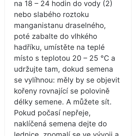
na 18 – 24 hodin do vody (2)
nebo slabého roztoku
manganistanu draselného, ​​
poté zabalte do vlhkého
hadříku, umístěte na teplé
místo s teplotou 20 – 25 °C a
udržujte tam, dokud semena
se vylíhnou: měly by se objevit
kořeny rovnající se polovině
délky semene. A můžete sít.
Pokud počasí nepřeje,
naklíčená semena dejte do
lednice, zpomalí se ve vývoji a