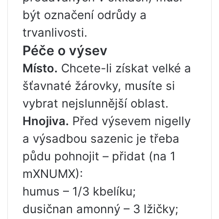
být označení odrůdy a
trvanlivosti.
Péče o výsev
Místo.
Chcete-li získat velké a
šťavnaté žárovky, musíte si
vybrat nejslunnější oblast.
Hnojiva.
Před výsevem nigelly
a výsadbou sazenic je třeba
půdu pohnojit – přidat (na 1
mXNUMX):
humus – 1/3 kbelíku;
dusičnan amonný – 3 lžičky;