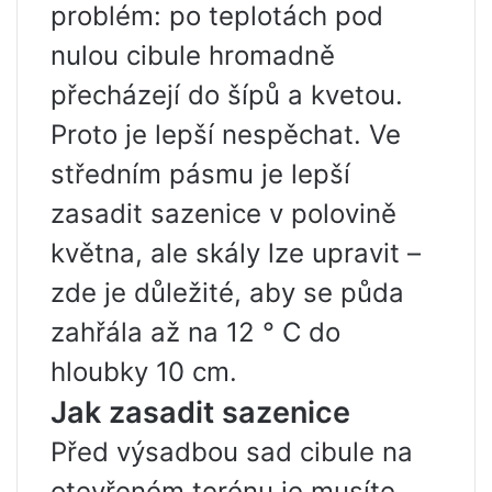
problém: po teplotách pod
nulou cibule hromadně
přecházejí do šípů a kvetou.
Proto je lepší nespěchat. Ve
středním pásmu je lepší
zasadit sazenice v polovině
května, ale skály lze upravit –
zde je důležité, aby se půda
zahřála až na 12 ° C do
hloubky 10 cm.
Jak zasadit sazenice
Před výsadbou sad cibule na
otevřeném terénu je musíte