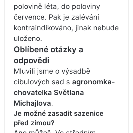
polovině léta, do poloviny
července. Pak je zalévání
kontraindikováno, jinak nebude
uloženo.
Oblíbené otázky a
odpovědi
Mluvili jsme o výsadbě
cibulových sad s
agronomka-
chovatelka Světlana
Michajlova
.
Je možné zasadit sazenice
před zimou?
Ano můžeš. Ve středním