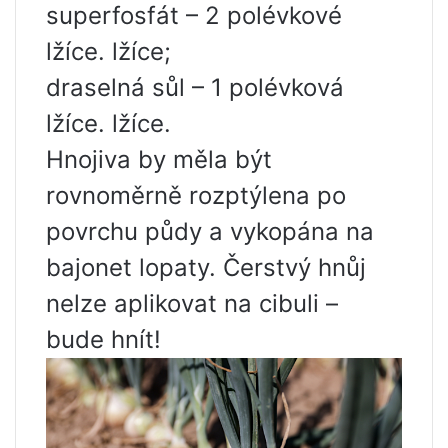
superfosfát – 2 polévkové
lžíce. lžíce;
draselná sůl – 1 polévková
lžíce. lžíce.
Hnojiva by měla být
rovnoměrně rozptýlena po
povrchu půdy a vykopána na
bajonet lopaty. Čerstvý hnůj
nelze aplikovat na cibuli –
bude hnít!