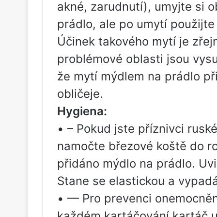
akné, zarudnutí), umyjte si 
prádlo, ale po umytí použijt
Účinek takového mytí je zřej
problémové oblasti jsou vys
že mytí mýdlem na prádlo př
obličeje.
Hygiena:
• – Pokud jste příznivci rusk
namočte březové koště do ro
přidáno mýdlo na prádlo. Uvid
Stane se elastickou a vypadá
• — Pro prevenci onemocnění
každém kartáčování kartáč 