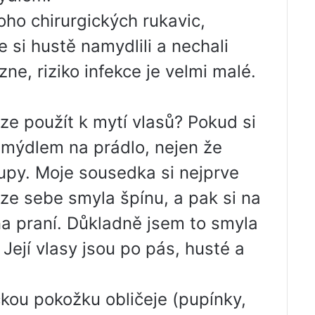
ho chirurgických rukavic,
e si hustě namydlili a nechali
zne, riziko infekce je velmi malé.
lze použít k mytí vlasů? Pokud si
 mýdlem na prádlo, nejen že
lupy. Moje sousedka si nejprve
e sebe smyla špínu, a pak si na
a praní. Důkladně jsem to smyla
Její vlasy jsou po pás, husté a
ou pokožku obličeje (pupínky,