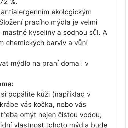
 72 %.
 antialergenním ekologickým
ložení pracího mýdla je velmi
mastné kyseliny a sodnou sůl. A
m chemických barviv a vůní
ívat mýdlo na praní doma i v
oma:
i popálíte kůži (například v
škrábe vás kočka, nebo vás
 třeba omýt nejen čistou vodou,
icidní vlastnost tohoto mýdla bude