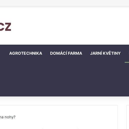
cz
AGROTECHNIKA
DOMÁCÍ FARMA
JARNÍ KVĚTINY
 na nohy?