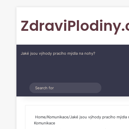
ZdraviPlodiny.
Jaké jsou výhody pracího mýdla na nohy?
Pinterest
Switch skin
Search
for
Home
/
Komunikace
/
Jaké jsou výhody pracího mýdla
Komunikace