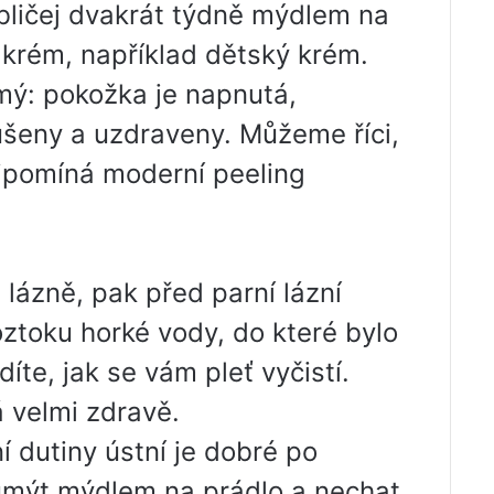
obličej dvakrát týdně mýdlem na
e krém, například dětský krém.
mý: pokožka je napnutá,
ušeny a uzdraveny. Můžeme říci,
ipomíná moderní peeling
é lázně, pak před parní lázní
ztoku horké vody, do které bylo
íte, jak se vám pleť vyčistí.
 velmi zdravě.
 dutiny ústní je dobré po
umýt mýdlem na prádlo a nechat