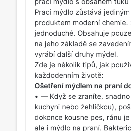
prací mýdlo s obsahem tuku
Prací mýdlo zůstává jediným
produktem moderní chemie. S
jednoduché. Obsahuje pouze 
na jeho základě se zavedení
vyrábí další druhy mýdel.
Zde je několik tipů, jak použ
každodenním životě:
Ošetření mýdlem na praní d
• — Když se zraníte, snadno s
kuchyni nebo žehličkou), po
dokonce kousne pes, ránu je
ale i mýdlo na praní. Bakter