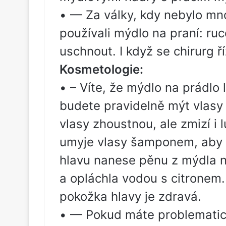
• — Za války, kdy nebylo mno
používali mýdlo na praní: ruc
uschnout. I když se chirurg ří
Kosmetologie:
• – Víte, že mýdlo na prádlo 
budete pravidelně mýt vlasy
vlasy zhoustnou, ale zmizí i 
umyje vlasy šamponem, aby z
hlavu nanese pěnu z mýdla n
a opláchla vodou s citronem. 
pokožka hlavy je zdravá.
• — Pokud máte problematick