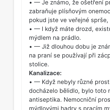
• — Je známo, že ošetření p
zabraňuje plísňovým onemocn
pokud jste ve veřejné sprše
• — I když máte drozd, existu
mýdlem na prádlo.
• — Již dlouhou dobu je zná
na praní se používají při zác
stolice.
Kanalizace:
• — Když nebyly různé prostř
docházelo bělidlo, bylo toto
antiseptika. Nemocniční pro
mýdlovými hadry s pracím m