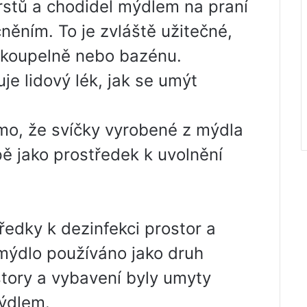
rstů a chodidel mýdlem na praní
ěním. To je zvláště užitečné,
, koupelně nebo bazénu.
je lidový lék, jak se umýt
mo, že svíčky vyrobené z mýdla
pě jako prostředek k uvolnění
edky k dezinfekci prostor a
 mýdlo používáno jako druh
story a vybavení byly umyty
ýdlem.