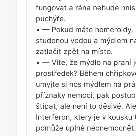
fungovat a rána nebude hnis
puchýře.
• — Pokud máte hemeroidy, 
studenou vodou a mýdlem na
zatlačit zpět na místo.
• — Víte, že mýdlo na praní j
prostředek? Během chřipkové
umyjte si nos mýdlem na prádl
příznaky nemoci, pak postupu
štípat, ale není to děsivé. A
Interferon, který je v kousk
pomůže úplně neonemocnět.