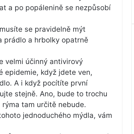
at a po popálenině se nezpůsobí
musíte se pravidelně mýt
 prádlo a hrbolky opatrně
e velmi účinný antivirový
 epidemie, když jdete ven,
o. A i když pocítíte první
jte stejně. Ano, bude to trochu
le rýma tam určitě nebude.
u tohoto jednoduchého mýdla, vám