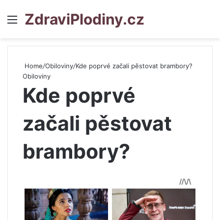
ZdraviPlodiny.cz
Menu
S
Home
/
Obiloviny
/
Kde poprvé začali pěstovat brambory?
Obiloviny
Kde poprvé
začali pěstovat
brambory?