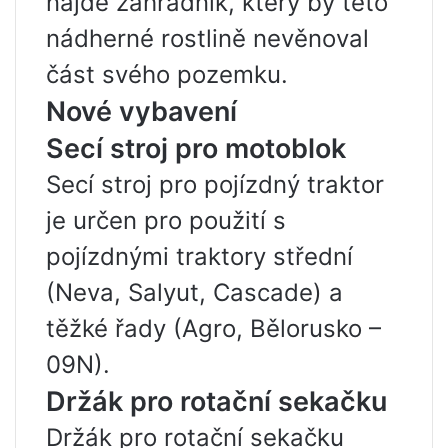
najde zahradník, který by této
nádherné rostlině nevěnoval
část svého pozemku.
Nové vybavení
Secí stroj pro motoblok
Secí stroj pro pojízdný traktor
je určen pro použití s ​​
pojízdnými traktory střední
(Neva, Salyut, Cascade) a
těžké řady (Agro, Bělorusko –
09N).
Držák pro rotační sekačku
Držák pro rotační sekačku