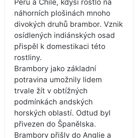
Peru a Chile, kdysi rostlo na
náhorních plošinách mnoho
divokých druhů brambor. Vznik
osídlených indiánských osad
přispěl k domestikaci této
rostliny.
Brambory jako základní
potravina umožnily lidem
trvale žít v obtížných
podmínkách andských
horských oblastí. Odtud byl
přivezen do Španělska.
Brambory přišly do Anglie a