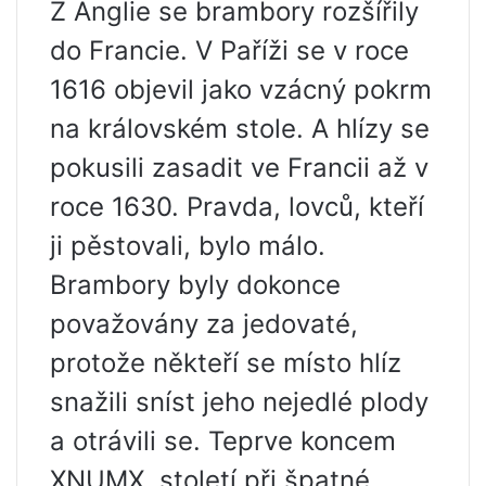
Z Anglie se brambory rozšířily
do Francie. V Paříži se v roce
1616 objevil jako vzácný pokrm
na královském stole. A hlízy se
pokusili zasadit ve Francii až v
roce 1630. Pravda, lovců, kteří
ji pěstovali, bylo málo.
Brambory byly dokonce
považovány za jedovaté,
protože někteří se místo hlíz
snažili sníst jeho nejedlé plody
a otrávili se. Teprve koncem
XNUMX. století při špatné