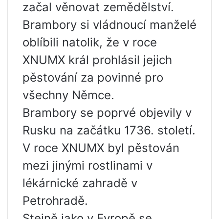
začal věnovat zemědělství.
Brambory si vládnoucí manželé
oblíbili natolik, že v roce
XNUMX král prohlásil jejich
pěstování za povinné pro
všechny Němce.
Brambory se poprvé objevily v
Rusku na začátku 1736. století.
V roce XNUMX byl pěstován
mezi jinými rostlinami v
lékárnické zahradě v
Petrohradě.
Stejně jako v Evropě se