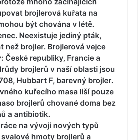
, protože mnoho začínajících
povat brojlerová kuřata na
ohou být chována v létě.
enec. Neexistuje jediný pták,
t než brojler. Brojlerová vejce
: České republiky, Francie a
růdy brojlerů v naší oblasti jsou
8, Hubbart F, barevný brojler.
evného kuřecího masa liší pouze
 maso brojlerů chované doma bez
 a antibiotik.
práce na vývoji nových typů
 svalové hmoty brojlerů a