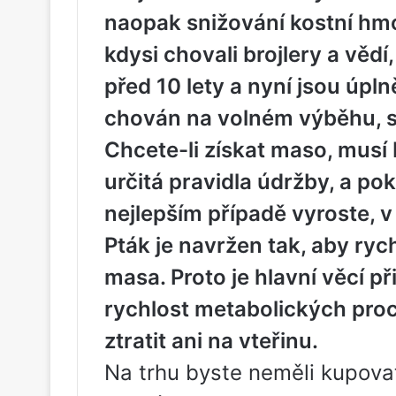
naopak snižování kostní hmoty
kdysi chovali brojlery a vědí,
před 10 lety a nyní jsou úplně 
chován na volném výběhu, se
Chcete-li získat maso, musí 
určitá pravidla údržby, a po
nejlepším případě vyroste, v
Pták je navržen tak, aby ryc
masa. Proto je hlavní věcí p
rychlost metabolických proce
ztratit ani na vteřinu.
Na trhu byste neměli kupovat