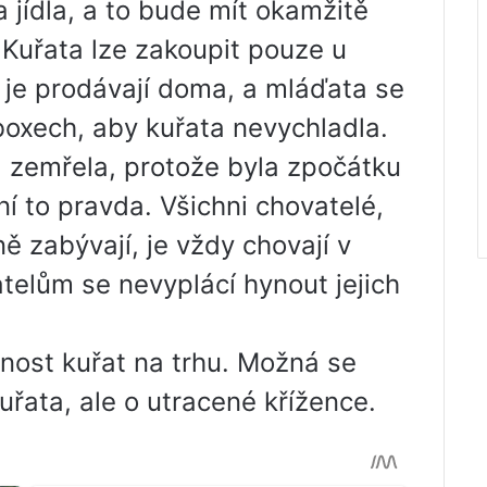
 jídla, a to bude mít okamžitě
. Kuřata lze zakoupit pouze u
 je prodávají doma, a mláďata se
boxech, aby kuřata nevychladla.
 zemřela, protože byla zpočátku
í to pravda. Všichni chovatelé,
ě zabývají, je vždy chovají v
telům se nevyplácí hynout jejich
vnost kuřat na trhu. Možná se
uřata, ale o utracené křížence.