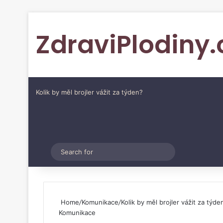
ZdraviPlodiny.
Kolik by měl brojler vážit za týden?
Pinterest
Switch skin
Search
for
Home
/
Komunikace
/
Kolik by měl brojler vážit za týde
Komunikace