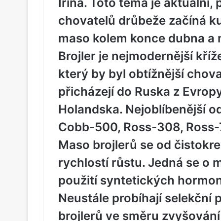
Irina. Toto téma je aktuální
chovatelů drůbeže začíná ku
maso kolem konce dubna a m
Brojler je nejmodernější kříž
který by byl obtížnější chova
přicházejí do Ruska z Evropy
Holandska. Nejoblíbenější od
Cobb-500, Ross-308, Ross-70
Maso brojlerů se od čistokr
rychlostí růstu. Jedná se o
použití syntetických hormonů
Neustále probíhají selekční 
brojlerů ve směru zvyšování