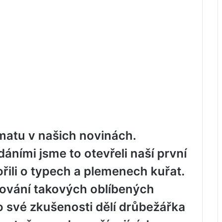
matu v našich novinách.
ními jsme to otevřeli naší první
ořili o typech a plemenech kuřat.
ování takových oblíbených
o své zkušenosti dělí drůbežářka