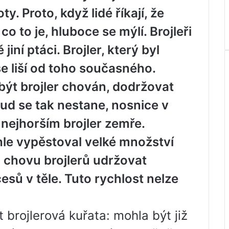
. Proto, když lidé říkají, že
 co to je, hluboce se mýlí. Brojleři
jiní ptáci. Brojler, který byl
 liší od toho současného.
být brojler chován, dodržovat
kud se tak nestane, nosnice v
 nejhorším brojler zemře.
hle vypěstoval velké množství
ři chovu brojlerů udržovat
sů v těle. Tuto rychlost nelze
 brojlerová kuřata: mohla být již