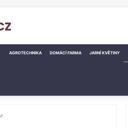
cz
AGROTECHNIKA
DOMÁCÍ FARMA
JARNÍ KVĚTINY
n?