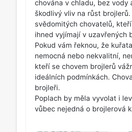
chována v chladu, bez vody a
škodlivý vliv na růst brojlerů
svědomitých chovatelů, kteří
ihned vyjímají v uzavřených 
Pokud vám řeknou, že kuřata
nemocná nebo nekvalitní, nen
kteří se chovem brojlerů vážn
ideálních podmínkách. Chova
brojleři.
Poplach by měla vyvolat i le
vůbec nejedná o brojlerová k