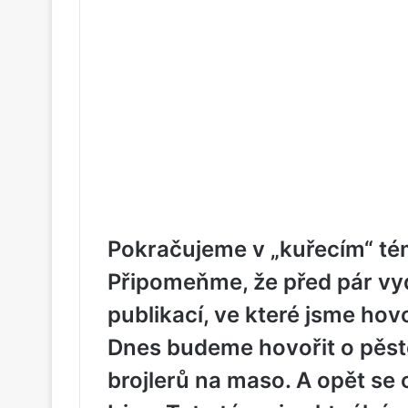
Pokračujeme v „kuřecím“ té
Připomeňme, že před pár vydá
publikací, ve které jsme hov
Dnes budeme hovořit o pěst
brojlerů na maso. A opět se 