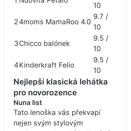
1
Nuovita Petalo
10
9.7 /
2
4moms MamaRoo 4.0
10
9.5 /
3
Chicco balónek
10
9.5 /
4
Kinderkraft Felio
10
Nejlepší klasická lehátka
pro novorozence
Nuna list
Tato lenoška vás překvapí
nejen svým stylovým