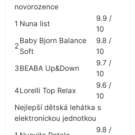
novorozence
9.9 /
1
Nuna list
10
Baby Bjorn Balance
9.8 /
2
Soft
10
9.7 /
3
BEABA Up&Down
10
9.6 /
4
Lorelli Top Relax
10
Nejlepší dětská lehátka s
elektronickou jednotkou
9.8 /