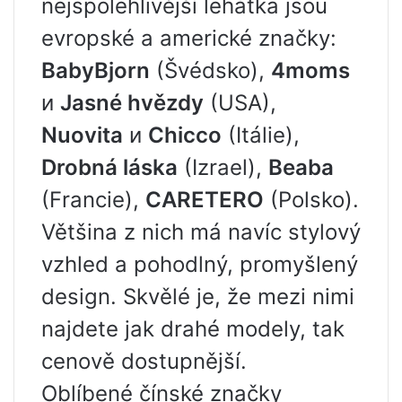
nejspolehlivější lehátka jsou
evropské a americké značky:
BabyBjorn
(Švédsko),
4moms
и
Jasné hvězdy
(USA),
Nuovita
и
Chicco
(Itálie),
Drobná láska
(Izrael),
Beaba
(Francie),
CARETERO
(Polsko).
Většina z nich má navíc stylový
vzhled a pohodlný, promyšlený
design. Skvělé je, že mezi nimi
najdete jak drahé modely, tak
cenově dostupnější.
Oblíbené čínské značky