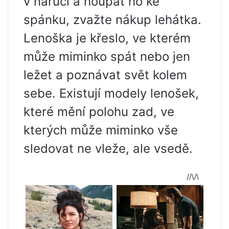
v náručí a houpat ho ke
spánku, zvažte nákup lehátka.
Lenoška je křeslo, ve kterém
může miminko spát nebo jen
ležet a poznávat svět kolem
sebe. Existují modely lenošek,
které mění polohu zad, ve
kterých může miminko vše
sledovat ne vleže, ale vsedě.