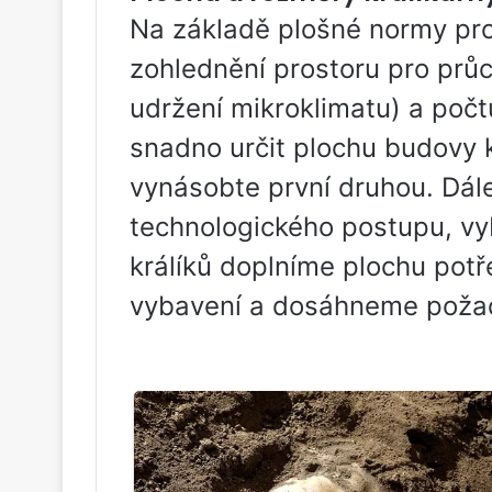
Na základě plošné normy pro
zohlednění prostoru pro průc
udržení mikroklimatu) a počt
snadno určit plochu budovy kr
vynásobte první druhou. Dál
technologického postupu, vyb
králíků doplníme plochu potř
vybavení a dosáhneme požado