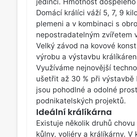
jedinci. Hmotnost dospělého 
Domácí králíci váží 5, 7, 9 kil
plemeni a v kombinaci s obro
nepostradatelným zvířetem 
Velký závod na kovové konstr
výrobu a výstavbu králíkáren
Využíváme nejnovější techno
ušetřit až 30 % při výstavbě
jsou pohodlné a odolné pros
podnikatelských projektů.
Ideální králíkárna
Existuje několik druhů chovu 
kůlny, voliéry a králíkárny. 