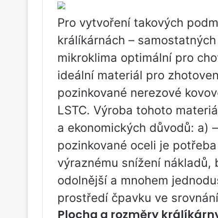
Pro vytvoření takových podm
králíkárnách – samostatných
mikroklima optimální pro cho
ideální materiál pro zhotove
pozinkované nerezové kovové
LSTC. Výroba tohoto materiál
a ekonomických důvodů: a) –
pozinkované oceli je potřeb
výraznému snížení nákladů, 
odolnější a mnohem jednoduš
prostředí čpavku ve srovnání 
Plocha a rozměry králíkárn