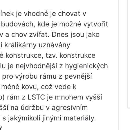
ínek je vhodné je chovat v
 budovách, kde je možné vytvořit
v a chov zvířat. Dnes jsou jako
ní králíkárny uznávány
 konstrukce, tzv. konstrukce
u je nejvhodnější z hygienických
 pro výrobu rámu z pevnější
a méně kovu, což vede k
b) rám z LSTC je mnohem vyšší
ší na údržbu v agresivním
s jakýmikoli jinými materiály.
y