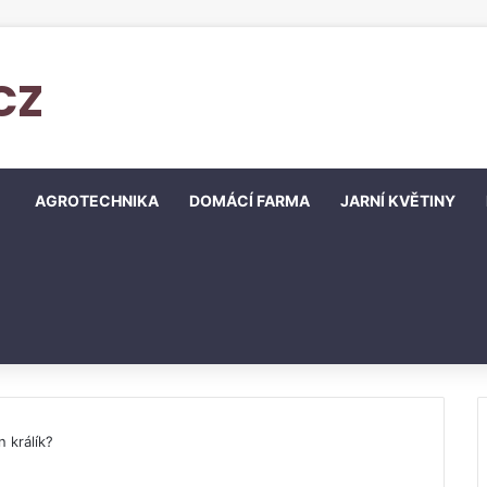
cz
AGROTECHNIKA
DOMÁCÍ FARMA
JARNÍ KVĚTINY
 králík?