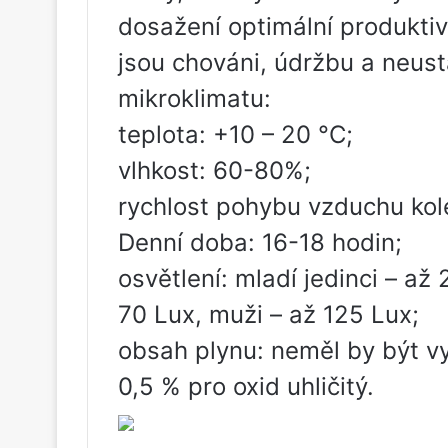
dosažení optimální produktivi
jsou chováni, údržbu a neust
mikroklimatu:
teplota: +10 – 20 °C;
vlhkost: 60-80%;
rychlost pohybu vzduchu kole
Denní doba: 16-18 hodin;
osvětlení: mladí jedinci – až
70 Lux, muži – až 125 Lux;
obsah plynu: neměl by být v
0,5 % pro oxid uhličitý.