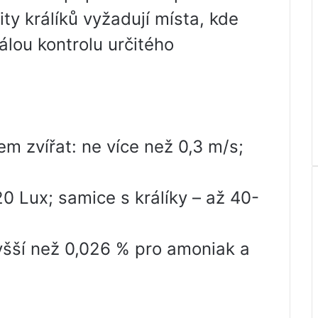
ty králíků vyžadují místa, kde
álou kontrolu určitého
m zvířat: ne více než 0,3 m/s;
 20 Lux; samice s králíky – až 40-
yšší než 0,026 % pro amoniak a