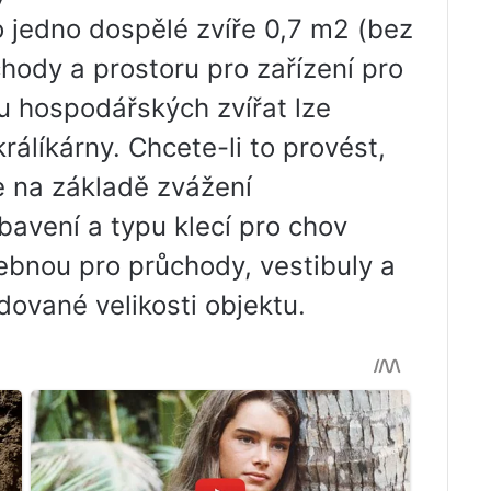
 jedno dospělé zvíře 0,7 m2 (bez
hody a prostoru pro zařízení pro
u hospodářských zvířat lze
álíkárny. Chcete-li to provést,
e na základě zvážení
avení a typu klecí pro chov
ebnou pro průchody, vestibuly a
vané velikosti objektu.