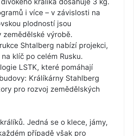
divokého králíka dosahuje 3 kg.
ogramů i více – v závislosti na
vskou plodností jsou
v zemědělské výrobě.
ukce Shtalberg nabízí projekci,
 na klíč po celém Rusku.
logie LSTK, které pomáhají
 budovy: Králíkárny Stahlberg
tory pro rozvoj zemědělských
králíků. Jedná se o klece, jámy,
V každém případě však pro