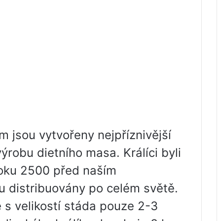
ém jsou vytvořeny nejpříznivější
robu dietního masa. Králíci byli
roku 2500 před naším
u distribuovány po celém světě.
e s velikostí stáda pouze 2-3