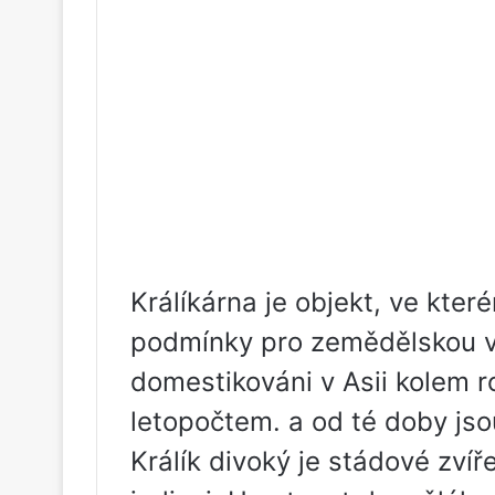
Králíkárna je objekt, ve kter
podmínky pro zemědělskou vý
domestikováni v Asii kolem 
letopočtem. a od té doby jso
Králík divoký je stádové zvíř