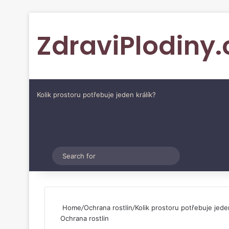
ZdraviPlodiny.
Kolik prostoru potřebuje jeden králík?
Pinterest
Switch skin
Search
for
Home
/
Ochrana rostlin
/
Kolik prostoru potřebuje jeden
Ochrana rostlin