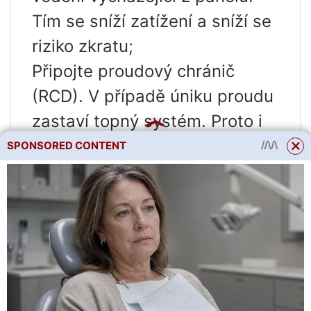
Tím se sníží zatížení a sníží se
riziko zkratu;
Připojte proudový chránič
(RCD). V případě úniku proudu
zastaví topný systém. Proto i
když v koupelně nainstalujete
SPONSORED CONTENT
elektrickou vyhřívanou
podlahu, bude zaručena
bezpečnost;
Připojte termostat, který chrání
zařízení před přehřátím a
umožňuje efektivně regulovat