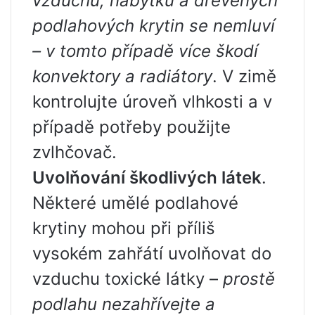
vzduchu, nábytku a dřevěných
podlahových krytin se nemluví
– v tomto případě více škodí
konvektory a radiátory
. V zimě
kontrolujte úroveň vlhkosti a v
případě potřeby použijte
zvlhčovač.
Uvolňování škodlivých látek
.
Některé umělé podlahové
krytiny mohou při příliš
vysokém zahřátí uvolňovat do
vzduchu toxické látky –
prostě
podlahu nezahřívejte a