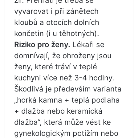
žil. Přehřátí je třeba se
vyvarovat i při zánětech
kloubů a otocích dolních
končetin (i u těhotných).
Riziko pro ženy.
Lékaři se
domnívají, že ohroženy jsou
ženy, které tráví v teplé
kuchyni více než 3-4 hodiny.
Škodlivá je především varianta
„horká kamna + teplá podlaha
+ dlažba nebo keramická
dlažba“, která může vést ke
gynekologickým potížím nebo