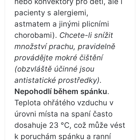
nebo konvektory pro děti, ale i
pacienty s alergiemi,
astmatem a jinými plicními
chorobami).
Chcete-li snížit
množství prachu, pravidelně
provádějte mokré čištění
(obzvláště účinné jsou
antistatické prostředky).
Nepohodlí během spánku
.
Teplota ohřátého vzduchu v
úrovni místa na spaní často
dosahuje 23 °C, což může vést
k poruchám spánku a ranní