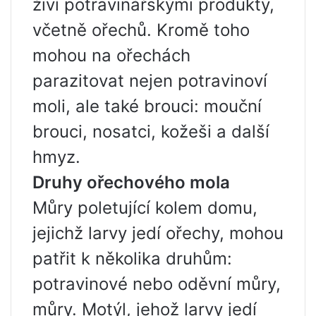
živí potravinářskými produkty,
včetně ořechů. Kromě toho
mohou na ořechách
parazitovat nejen potravinoví
moli, ale také brouci: mouční
brouci, nosatci, kožeši a další
hmyz.
Druhy ořechového mola
Můry poletující kolem domu,
jejichž larvy jedí ořechy, mohou
patřit k několika druhům:
potravinové nebo oděvní můry,
můry. Motýl, jehož larvy jedí