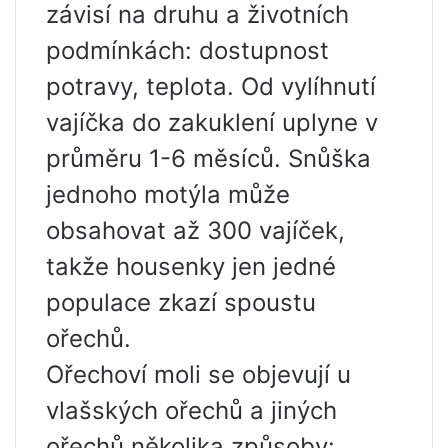
závisí na druhu a životních
podmínkách: dostupnost
potravy, teplota. Od vylíhnutí
vajíčka do zakuklení uplyne v
průměru 1-6 měsíců. Snůška
jednoho motýla může
obsahovat až 300 vajíček,
takže housenky jen jedné
populace zkazí spoustu
ořechů.
Ořechoví moli se objevují u
vlašských ořechů a jiných
ořechů několika způsoby: