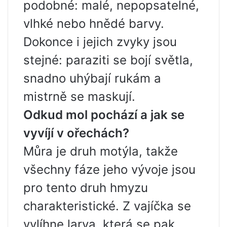
podobné: malé, nepopsatelné,
vlhké nebo hnědé barvy.
Dokonce i jejich zvyky jsou
stejné: paraziti se bojí světla,
snadno uhýbají rukám a
mistrně se maskují.
Odkud mol pochází a jak se
vyvíjí v ořechách?
Můra je druh motýla, takže
všechny fáze jeho vývoje jsou
pro tento druh hmyzu
charakteristické. Z vajíčka se
vylíhne larva, která se pak