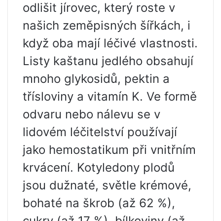
odlišit jírovec, který roste v
našich zeměpisných šířkách, i
když oba mají léčivé vlastnosti.
Listy kaštanu jedlého obsahují
mnoho glykosidů, pektin a
třísloviny a vitamín K. Ve formě
odvaru nebo nálevu se v
lidovém léčitelství používají
jako hemostatikum při vnitřním
krvácení. Kotyledony plodů
jsou dužnaté, světle krémové,
bohaté na škrob (až 62 %),
cukry (až 17 %), bílkoviny (až