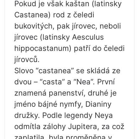
Pokud je však kaštan (latinsky
Castanea) rod z čeledi
bukovitých, pak jírovec, neboli
jírovec (latinsky Aesculus
hippocastanum) patří do čeledi
jírovců.
Slovo “castanea” se skládá ze
dvou – “casta” a “Nea”. První
znamená panenství, druhé je
jméno bájné nymfy, Dianiny
družky. Podle legendy Neya
odmítla zálohy Jupitera, za což
zaplatila, byla proměněna v