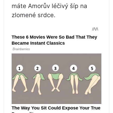
máte Amorův léčivý šíp na
zlomené srdce.