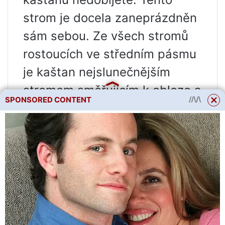
strom je docela zaneprázdněn
sám sebou. Ze všech stromů
rostoucích ve středním pásmu
je kaštan nejslunečnějším
stromem směřujícím k obloze a
SPONSORED CONTENT
teplu.