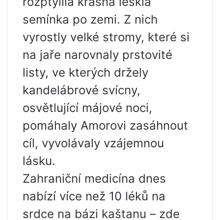
rozptýlila krásná lesklá
semínka po zemi. Z nich
vyrostly velké stromy, které si
na jaře narovnaly prstovité
listy, ve kterých držely
kandelábrové svícny,
osvětlující májové noci,
pomáhaly Amorovi zasáhnout
cíl, vyvolávaly vzájemnou
lásku.
Zahraniční medicína dnes
nabízí více než 10 léků na
srdce na bázi kaštanu – zde