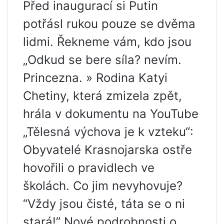
Před inaugurací si Putin
potřásl rukou pouze se dvěma
lidmi. Řekneme vám, kdo jsou
„Odkud se bere síla? nevím.
Princezna. » Rodina Katyi
Chetiny, která zmizela zpět,
hrála v dokumentu na YouTube
„Tělesná výchova je k vzteku“:
Obyvatelé Krasnojarska ostře
hovořili o pravidlech ve
školách. Co jim nevyhovuje?
“Vždy jsou čisté, táta se o ni
stará!” Nové podrobnosti o