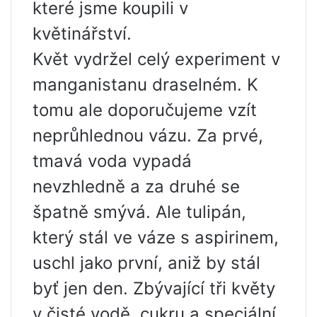
které jsme koupili v
květinářství.
Květ vydržel celý experiment v
manganistanu draselném. K
tomu ale doporučujeme vzít
neprůhlednou vázu. Za prvé,
tmavá voda vypadá
nevzhledně a za druhé se
špatně smývá. Ale tulipán,
který stál ve váze s aspirinem,
uschl jako první, aniž by stál
byť jen den. Zbývající tři květy
v čisté vodě, cukru a speciální