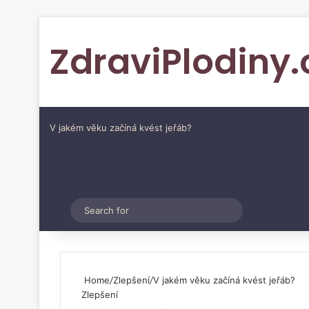
ZdraviPlodiny.
V jakém věku začíná kvést jeřáb?
Pinterest
Switch skin
Search
for
Home
/
Zlepšení
/
V jakém věku začíná kvést jeřáb?
Zlepšení