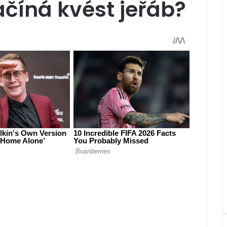
číná kvést jeřáb?