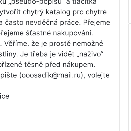
dků „pseudo-popisu“ a tlačítka
ytvořit chytrý katalog pro chytré
 a často nevděčná práce. Přejeme
 přejeme šťastné nakupování.
 Věříme, že je prostě nemožné
tliny. Je třeba je vidět „naživo“
pořízené těsně před nákupem.
pište (ooosadik@mail.ru), volejte
ice