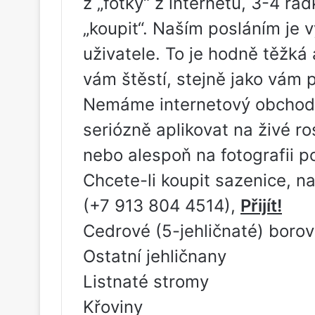
z „fotky“ z internetu, 3-4 řá
„koupit“. Naším posláním je v
uživatele. To je hodně těžká
vám štěstí, stejně jako vám
Nemáme internetový obchod.
seriózně aplikovat na živé ros
nebo alespoň na fotografii 
Chcete-li koupit sazenice, na
(+7 913 804 4514),
Přijít!
Cedrové (5-jehličnaté) borov
Ostatní jehličnany
Listnaté stromy
Křoviny