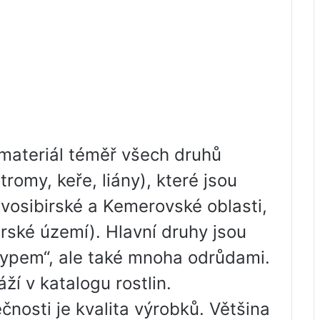
 materiál téměř všech druhů
stromy, keře, liány), které jsou
ovosibirské a Kemerovské oblasti,
arské území). Hlavní druhy jsou
ypem“, ale také mnoha odrůdami.
ží v katalogu rostlin.
ečnosti je kvalita výrobků. Většina