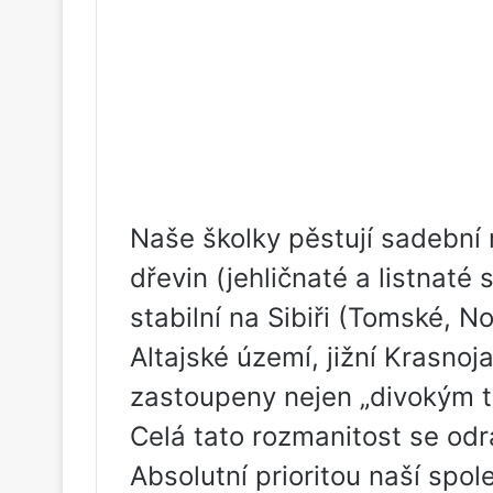
Naše školky pěstují sadební
dřevin (jehličnaté a listnaté 
stabilní na Sibiři (Tomské, N
Altajské území, jižní Krasnoj
zastoupeny nejen „divokým t
Celá tato rozmanitost se odrá
Absolutní prioritou naší spol