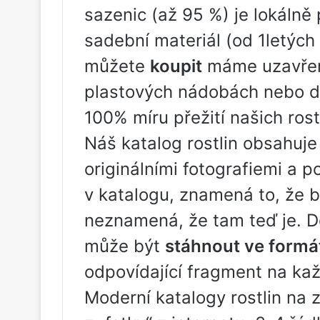
sazenic (až 95 %) je lokáln
sadební materiál (od 1letých
můžete
koupit
máme uzavřen
plastových nádobách nebo dř
100% míru přežití našich rost
Náš katalog rostlin obsahuje
originálními fotografiemi a 
v katalogu, znamená to, že b
neznamená, že tam teď je. D
může být
stáhnout ve formá
odpovídající fragment na ka
Moderní katalogy rostlin na