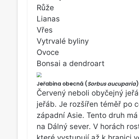
Růže
Lianas
Vřes
Vytrvalé byliny
Ovoce
Bonsai a dendroart
Jeřabina obecná (
Sorbus aucuparia
)
Červený neboli obyčejný jeřá
jeřáb. Je rozšířen téměř po
západní Asie. Tento druh má 
na Dálný sever. V horách ros
které vystupují až k hranici 