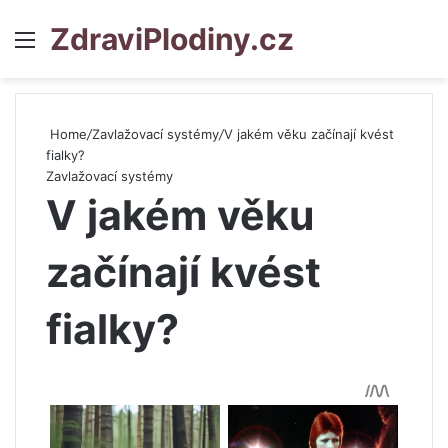
ZdraviPlodiny.cz
Menu
S
Home
/
Zavlažovací systémy
/
V jakém věku začínají kvést
fialky?
Zavlažovací systémy
V jakém věku
začínají kvést
fialky?