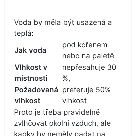
Voda by měla být usazená a
teplá:
pod kořenem
Jak voda
nebo na paletě
Vlhkost v
nepřesahuje 30
místnosti
%,
Požadovaná
preferuje 50%
vlhkost
vlhkost
Proto je třeba pravidelně
zvlhčovat okolní vzduch, ale
kapky by neměly padat na