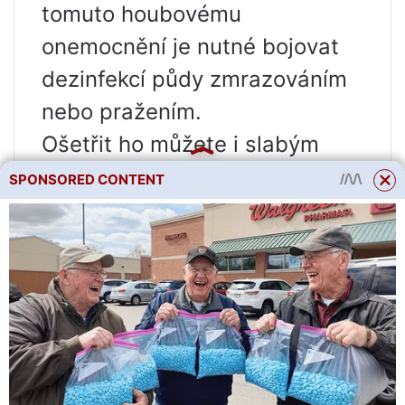
tomuto houbovému
onemocnění je nutné bojovat
dezinfekcí půdy zmrazováním
nebo pražením.
Ošetřit ho můžete i slabým
roztokem manganu.
SPONSORED CONTENT