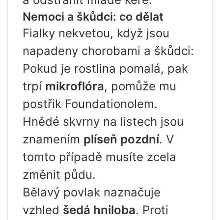
Nemoci a škůdci: co dělat
Fialky nekvetou, když jsou
napadeny chorobami a škůdci:
Pokud je rostlina pomalá, pak
trpí
mikroflóra
, pomůže mu
postřik Foundationolem.
Hnědé skvrny na listech jsou
znamením
plíseň pozdní
. V
tomto případě musíte zcela
změnit půdu.
Bělavý povlak naznačuje
vzhled
šedá hniloba
. Proti