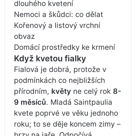
dlouhého kvetení
Nemoci a škůdci: co dělat
Kořenový a listový vrchní
obvaz
Domácí prostředky ke krmení
Když kvetou fialky
Fialová je dobrá, protože v
podmínkách co nejbližších
přírodním,
květy
ne celý rok
8-
9 měsíců
. Mladá Saintpaulia
kvete poprvé ve věku jednoho
roku; to se děje koncem zimy –
brzy na jaře. Odpočívá,