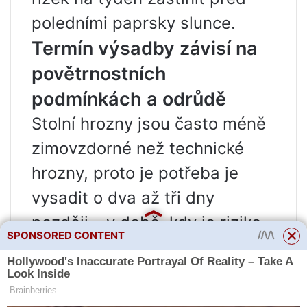
poledními paprsky slunce.
Termín výsadby závisí na
povětrnostních
podmínkách a odrůdě
Stolní hrozny jsou často méně
zimovzdorné než technické
hrozny, proto je potřeba je
vysadit o dva až tři dny
později – v době, kdy je riziko
SPONSORED CONTENT
mrazů minimální. To je návod.
Technické odrůdy bývají
zimovzdornější, takže je lze