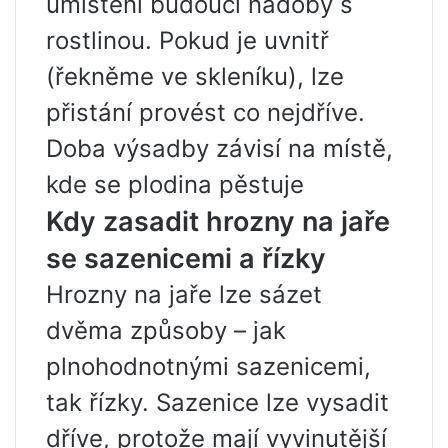
umístění budoucí nádoby s
rostlinou. Pokud je uvnitř
(řekněme ve skleníku), lze
přistání provést co nejdříve.
Doba výsadby závisí na místě,
kde se plodina pěstuje
Kdy zasadit hrozny na jaře
se sazenicemi a řízky
Hrozny na jaře lze sázet
dvěma způsoby – jak
plnohodnotnými sazenicemi,
tak řízky. Sazenice lze vysadit
dříve, protože mají vyvinutější