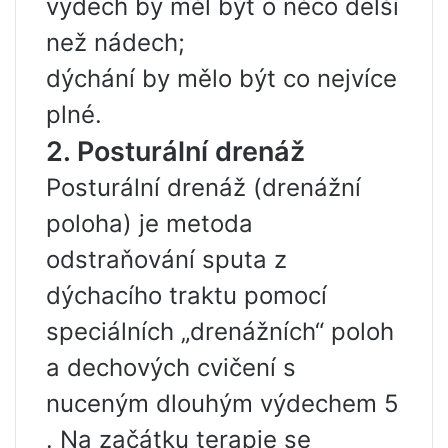
výdech by měl být o něco delší
než nádech;
dýchání by mělo být co nejvíce
plné.
2. Posturální drenáž
Posturální drenáž (drenážní
poloha) je metoda
odstraňování sputa z
dýchacího traktu pomocí
speciálních „drenážních“ poloh
a dechových cvičení s
nuceným dlouhým výdechem 5
. Na začátku terapie se