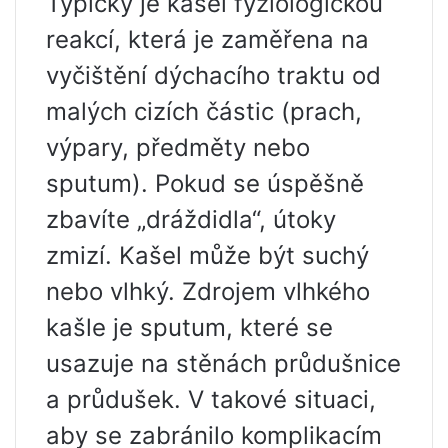
Typicky je kašel fyziologickou
reakcí, která je zaměřena na
vyčištění dýchacího traktu od
malých cizích částic (prach,
výpary, předměty nebo
sputum). Pokud se úspěšně
zbavíte „dráždidla“, útoky
zmizí. Kašel může být suchý
nebo vlhký. Zdrojem vlhkého
kašle je sputum, které se
usazuje na stěnách průdušnice
a průdušek. V takové situaci,
aby se zabránilo komplikacím