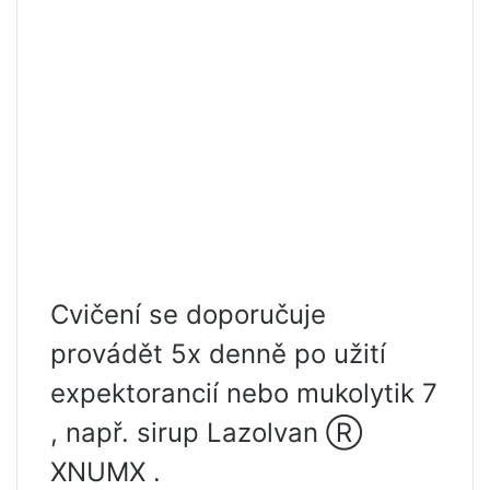
Cvičení se doporučuje
provádět 5x denně po užití
expektorancií nebo mukolytik 7
, např. sirup Lazolvan Ⓡ
XNUMX .