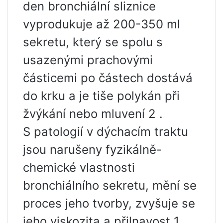
den bronchiální sliznice
vyprodukuje až 200-350 ml
sekretu, který se spolu s
usazenými prachovými
částicemi po částech dostává
do krku a je tiše polykán při
žvýkání nebo mluvení 2 .
S patologií v dýchacím traktu
jsou narušeny fyzikálně-
chemické vlastnosti
bronchiálního sekretu, mění se
proces jeho tvorby, zvyšuje se
jeho viskozita a přilnavost 1 .