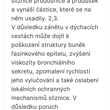
sliznice průdušnice a průdušek
a vynáší částice, které se na
něm usadily. 2,3.
V důsledku zánětu v dýchacích
cestách může dojít k
poškození struktury buněk
řasinkového epitelu, zvýšení
viskozity bronchiálního
sekretu, zpomalení rychlosti
jeho vylučování a také oslabení
lokálních ochranných
mechanismů sliznice. V
důsledku poruch