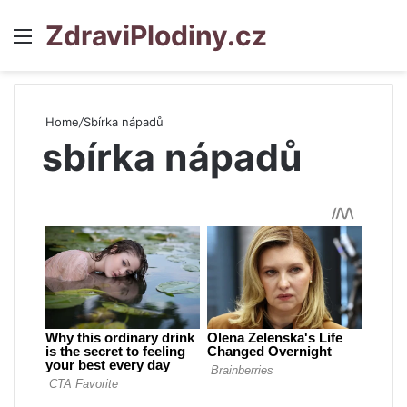
ZdraviPlodiny.cz
Menu
S
Home
/
Sbírka nápadů
sbírka nápadů