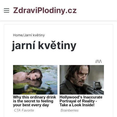
ZdraviPlodiny.cz
Menu
S
Home
/
Jarní květiny
jarní květiny