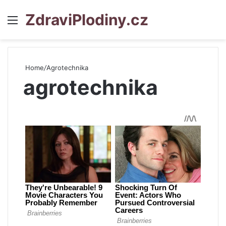
ZdraviPlodiny.cz
Menu
S
Home
/
Agrotechnika
agrotechnika