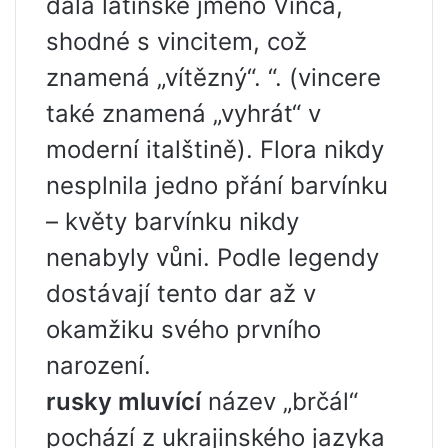
dala latinské jméno Vinca,
shodné s vincitem, což
znamená „vítězný“. “. (vincere
také znamená „vyhrát“ v
moderní italštině). Flora nikdy
nesplnila jedno přání barvínku
– květy barvínku nikdy
nenabyly vůni. Podle legendy
dostávají tento dar až v
okamžiku svého prvního
narození.
rusky mluvící
název „brčál“
pochází z ukrajinského jazyka