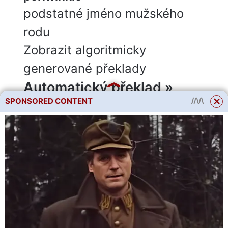
podstatné jméno mužského
rodu
Zobrazit algoritmicky
generované překlady
Automatický překlad »
SPONSORED CONTENT
brčál
” v Rusku
Glosbe Translate
Překladač Google
Překlady s alternativním
pravopisem
Jméno ženského rodu, istota
gramatika