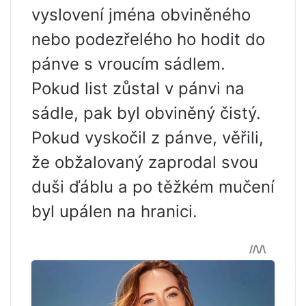
vyslovení jména obviněného
nebo podezřelého ho hodit do
pánve s vroucím sádlem.
Pokud list zůstal v pánvi na
sádle, pak byl obviněný čistý.
Pokud vyskočil z pánve, věřili,
že obžalovaný zaprodal svou
duši ďáblu a po těžkém mučení
byl upálen na hranici.