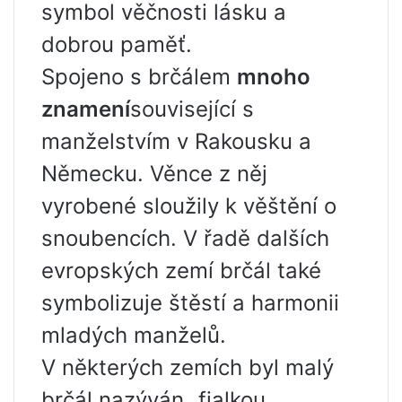
symbol věčnosti lásku a
dobrou paměť.
Spojeno s brčálem
mnoho
znamení
související s
manželstvím v Rakousku a
Německu. Věnce z něj
vyrobené sloužily k věštění o
snoubencích. V řadě dalších
evropských zemí brčál také
symbolizuje štěstí a harmonii
mladých manželů.
V některých zemích byl malý
brčál nazýván „fialkou