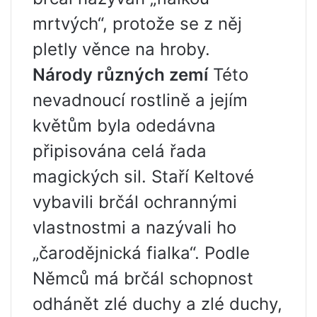
mrtvých“, protože se z něj
pletly věnce na hroby.
Národy různých zemí
Této
nevadnoucí rostlině a jejím
květům byla odedávna
připisována celá řada
magických sil. Staří Keltové
vybavili brčál ochrannými
vlastnostmi a nazývali ho
„čarodějnická fialka“. Podle
Němců má brčál schopnost
odhánět zlé duchy a zlé duchy,