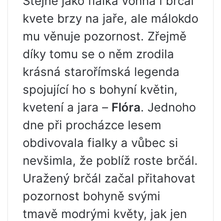
Stejně jako fialka vonná i brčál
kvete brzy na jaře, ale málokdo
mu věnuje pozornost. Zřejmě
díky tomu se o něm zrodila
krásná starořímská legenda
spojující ho s bohyní květin,
kvetení a jara –
Flóra
. Jednoho
dne při procházce lesem
obdivovala fialky a vůbec si
nevšimla, že poblíž roste brčál.
Uražený brčál začal přitahovat
pozornost bohyně svými
tmavě modrými květy, jak jen