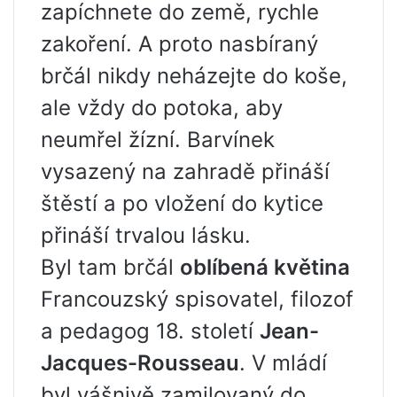
zapíchnete do země, rychle
zakoření. A proto nasbíraný
brčál nikdy neházejte do koše,
ale vždy do potoka, aby
neumřel žízní. Barvínek
vysazený na zahradě přináší
štěstí a po vložení do kytice
přináší trvalou lásku.
Byl tam brčál
oblíbená květina
Francouzský spisovatel, filozof
a pedagog 18. století
Jean-
Jacques-Rousseau
. V mládí
byl vášnivě zamilovaný do