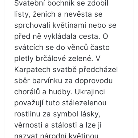
Svatební bochník se zdobil
listy, ženich a nevěsta se
sprchovali květinami nebo se
před ně vykládala cesta. O
svátcích se do věnců často
pletly brčálové zelené. V
Karpatech svatbě předcházel
sběr barvínku za doprovodu
chorálů a hudby. Ukrajinci
považují tuto stálezelenou
rostlinu za symbol lásky,
věrnosti a stálosti a lze ji
nazvat národní květinou