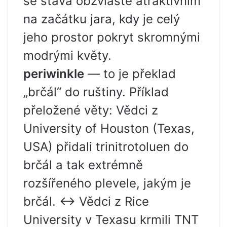
se stává obzvláště atraktivním
na začátku jara, kdy je celý
jeho prostor pokryt skromnými
modrými květy.
periwinkle
— to je překlad
„brčál“ do ruštiny. Příklad
přeložené věty: Vědci z
University of Houston (Texas,
USA) přidali trinitrotoluen do
brčál a tak extrémně
rozšířeného plevele, jakým je
brčál. ↔ Vědci z Rice
University v Texasu krmili TNT