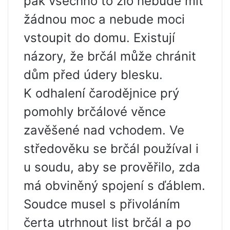
pak všechno to zlo nebude mít
žádnou moc a nebude moci
vstoupit do domu. Existují
názory, že brčál může chránit
dům před údery blesku.
K odhalení čarodějnice prý
pomohly brčálové věnce
zavěšené nad vchodem. Ve
středověku se brčál používal i
u soudu, aby se prověřilo, zda
má obviněný spojení s ďáblem.
Soudce musel s přivoláním
čerta utrhnout list brčál a po