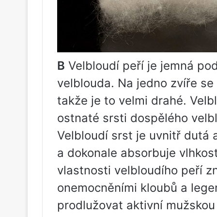
В
Velbloudí peří je jemná p
velblouda. Na jedno zvíře se
takže je to velmi drahé. Velbl
ostnaté srsti dospělého velb
Velbloudí srst je uvnitř dutá 
a dokonale absorbuje vlhkost
vlastnosti velbloudího peří z
onemocněními kloubů a legen
prodlužovat aktivní mužskou