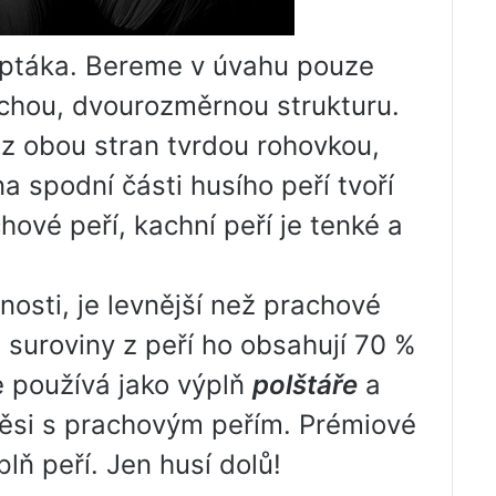
í ptáka. Bereme v úvahu pouze
ochou, dvourozměrnou strukturu.
z obou stran tvrdou rohovkou,
a spodní části husího peří tvoří
ové peří, kachní peří je tenké a
nosti, je levnější než prachové
a suroviny z peří ho obsahují 70 %
e používá jako výplň
polštáře
a
měsi s prachovým peřím. Prémiové
plň peří. Jen husí dolů!