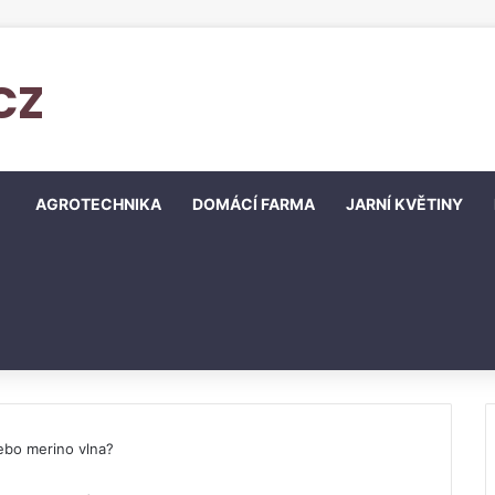
cz
AGROTECHNIKA
DOMÁCÍ FARMA
JARNÍ KVĚTINY
nebo merino vlna?