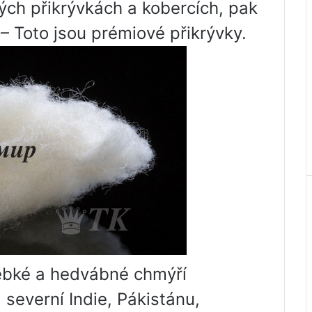
ných přikrývkách a kobercích, pak
– Toto jsou prémiové přikrývky.
hebké a hedvábné chmýří
severní Indie, Pákistánu,