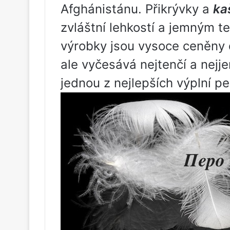
Afghánistánu. Přikrývky a
ka
zvláštní lehkostí a jemným t
výrobky jsou vysoce ceněny d
ale vyčesává nejtenčí a nejj
jednou z nejlepších výplní pe