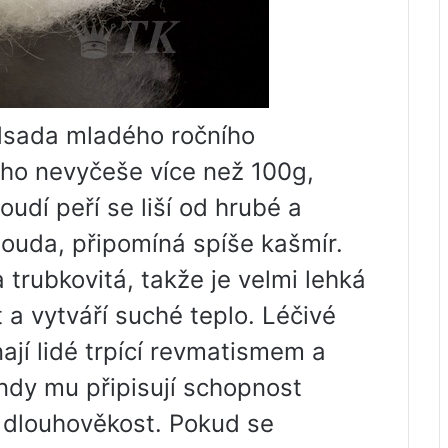
odsada mladého ročního
 ho nevyčeše více než 100g,
oudí peří se liší od hrubé a
louda, připomíná spíše kašmír.
a trubkovitá, takže je velmi lehká
 a vytváří suché teplo. Léčivé
nají lidé trpící revmatismem a
dy mu připisují schopnost
 dlouhověkost. Pokud se