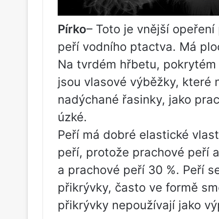
Pírko
– Toto je vnější opeřen
peří vodního ptactva. Má pl
Na tvrdém hřbetu, pokrytém 
jsou vlasové výběžky, které n
nadýchané řasinky, jako prach
úzké.
Peří má dobré elastické vlast
peří, protože prachové peří 
a prachové peří 30 %. Peří s
přikrývky, často ve formě s
přikrývky nepoužívají jako vý