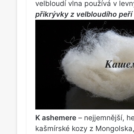
velbloudí vlna používá v lev
přikrývky z velbloudího peří
K ashemere
– nejjemnější, 
kašmírské kozy z Mongolska, 