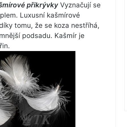
šmírové přikrývky
Vyznačují se
eplem. Luxusní kašmírové
íky tomu, že se koza nestříhá,
emnější podsadu. Kašmír je
řin.