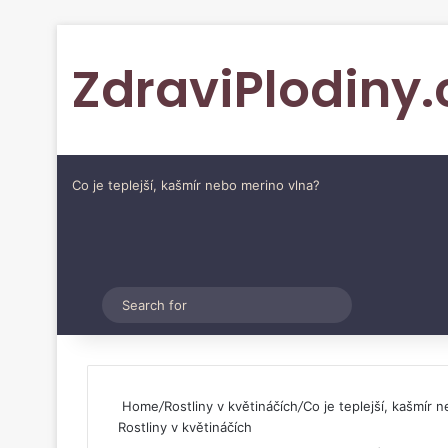
ZdraviPlodiny.
Co je teplejší, kašmír nebo merino vlna?
Pinterest
Switch skin
Search
for
Home
/
Rostliny v květináčích
/
Co je teplejší, kašmír 
Rostliny v květináčích