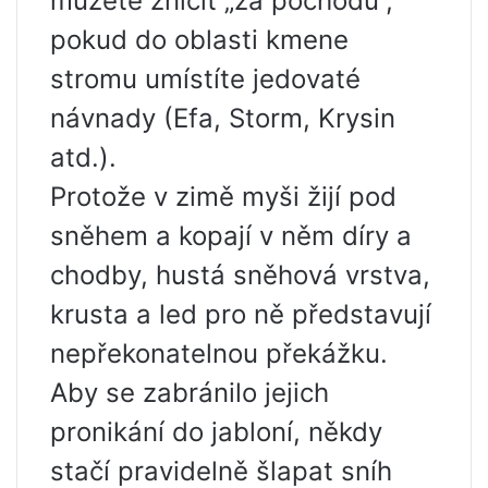
můžete zničit „za pochodu“,
pokud do oblasti kmene
stromu umístíte jedovaté
návnady (Efa, Storm, Krysin
atd.).
Protože v zimě myši žijí pod
sněhem a kopají v něm díry a
chodby, hustá sněhová vrstva,
krusta a led pro ně představují
nepřekonatelnou překážku.
Aby se zabránilo jejich
pronikání do jabloní, někdy
stačí pravidelně šlapat sníh