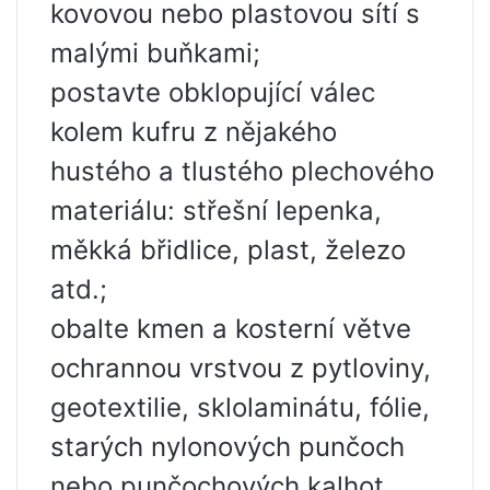
kovovou nebo plastovou sítí s
malými buňkami;
postavte obklopující válec
kolem kufru z nějakého
hustého a tlustého plechového
materiálu: střešní lepenka,
měkká břidlice, plast, železo
atd.;
obalte kmen a kosterní větve
ochrannou vrstvou z pytloviny,
geotextilie, sklolaminátu, fólie,
starých nylonových punčoch
nebo punčochových kalhot