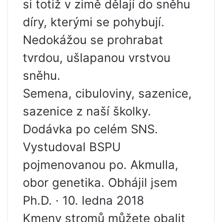
si totiž v zimě dělají do sněhu
díry, kterými se pohybují.
Nedokážou se prohrabat
tvrdou, ušlapanou vrstvou
sněhu.
Semena, cibuloviny, sazenice,
sazenice z naší školky.
Dodávka po celém SNS.
Vystudoval BSPU
pojmenovanou po. Akmulla,
obor genetika. Obhájil jsem
Ph.D. · 10. ledna 2018
Kmeny stromů můžete obalit