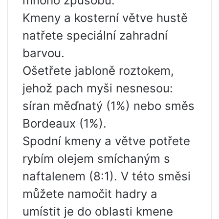
mnoho způsobů:
Kmeny a kosterní větve hustě
natřete speciální zahradní
barvou.
Ošetřete jabloně roztokem,
jehož pach myši nesnesou:
síran měďnatý (1%) nebo směs
Bordeaux (1%).
Spodní kmeny a větve potřete
rybím olejem smíchaným s
naftalenem (8:1). V této směsi
můžete namočit hadry a
umístit je do oblasti kmene