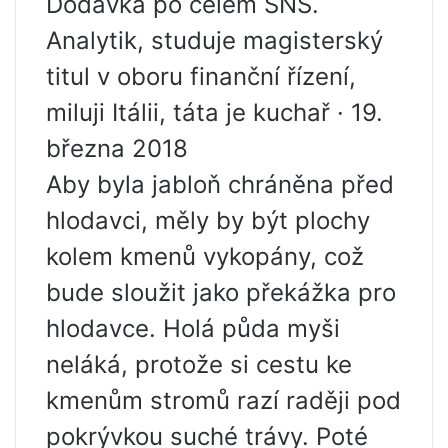
Dodávka po celém SNS.
Analytik, studuje magisterský
titul v oboru finanční řízení,
miluji Itálii, táta je kuchař · 19.
března 2018
Aby byla jabloň chráněna před
hlodavci, měly by být plochy
kolem kmenů vykopány, což
bude sloužit jako překážka pro
hlodavce. Holá půda myši
neláká, protože si cestu ke
kmenům stromů razí raději pod
pokrývkou suché trávy. Poté