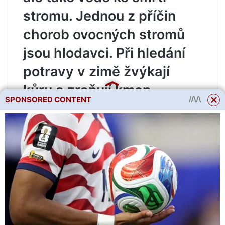
stromu. Jednou z příčin
chorob ovocných stromů
jsou hlodavci. Při hledání
potravy v zimě žvýkají
kůru a zraňují kmen
SPONSORED CONTENT
stromu. Úroda se stává
proti mrazu bezbrannou,
větve zmrznou a dovnitř
stromu se dostanou
bakterie a larvy hmyzu.
Které ovocné stromy jsou
ohroženy?