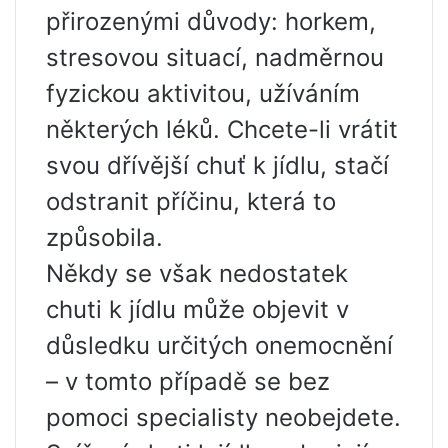
přirozenými důvody: horkem,
stresovou situací, nadměrnou
fyzickou aktivitou, užíváním
některých léků. Chcete-li vrátit
svou dřívější chuť k jídlu, stačí
odstranit příčinu, která to
způsobila.
Někdy se však nedostatek
chuti k jídlu může objevit v
důsledku určitých onemocnění
– v tomto případě se bez
pomoci specialisty neobejdete.