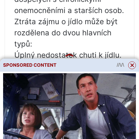
onemocněními a starších osob.
Ztráta zájmu o jídlo může být
rozdělena do dvou hlavních
typů:
Úplný nedostatek chuti k jídlu.
Částečná ztráta zájmu o
SPONSORED CONTENT
většinu potravin při zachování
chuti jíst monotónní jídla
(voda, chléb, ovoce a zelenina,
sladkosti).
Ztráta chuti k jídlu je často
doprovázena nevolností a