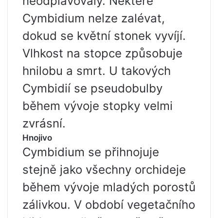
neodplavovaly. Některé
Cymbidium nelze zalévat,
dokud se květní stonek vyvíjí.
Vlhkost na stopce způsobuje
hnilobu a smrt. U takových
Cymbidií se pseudobulby
během vývoje stopky velmi
zvrásní.
Hnojivo
Cymbidium se přihnojuje
stejně jako všechny orchideje
během vývoje mladých porostů
zálivkou. V období vegetačního