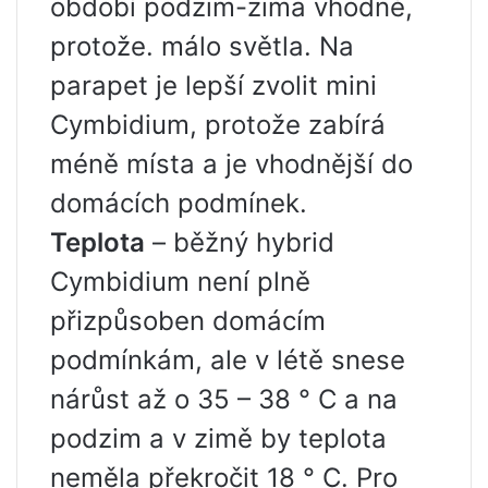
období podzim-zima vhodné,
protože. málo světla. Na
parapet je lepší zvolit mini
Cymbidium, protože zabírá
méně místa a je vhodnější do
domácích podmínek.
Teplota
– běžný hybrid
Cymbidium není plně
přizpůsoben domácím
podmínkám, ale v létě snese
nárůst až o 35 – 38 ° C a na
podzim a v zimě by teplota
neměla překročit 18 ° C. Pro