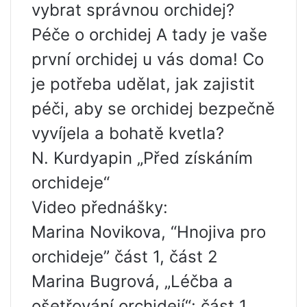
vybrat správnou orchidej?
Péče o orchidej A tady je vaše
první orchidej u vás doma! Co
je potřeba udělat, jak zajistit
péči, aby se orchidej bezpečně
vyvíjela a bohatě kvetla?
N. Kurdyapin „Před získáním
orchideje“
Video přednášky:
Marina Novikova, “Hnojiva pro
orchideje” část 1, část 2
Marina Bugrová, „Léčba a
ošetřování orchidejí“: část 1,