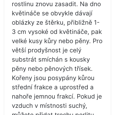
rostlinu znovu zasadit. Na dno
květináče se obvykle dávají
oblázky ze štěrku, přibližně 1-
3 cm vysoké od květináče, pak
velké kusy kůry nebo pěny. Pro
větší prodyšnost je celý
substrát smíchán s kousky
pěny nebo pěnových třísek.
Kořeny jsou posypány kůrou
střední frakce a uprostřed a
nahoře jemnou frakcí. Pokud je
vzduch v místnosti suchý,
můžete přidat trochu perlitu,