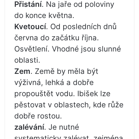
Přistání
. Na jaře od poloviny
do konce května.
Kvetoucí
. Od posledních dnů
června do začátku října.
Osvětlení. Vhodné jsou slunné
oblasti.
Zem
. Země by měla být
výživná, lehká a dobře
propouštět vodu. Ibišek lze
pěstovat v oblastech, kde růže
dobře rostou.
zalévání
. Je nutné
systematicky zalévat, zejména