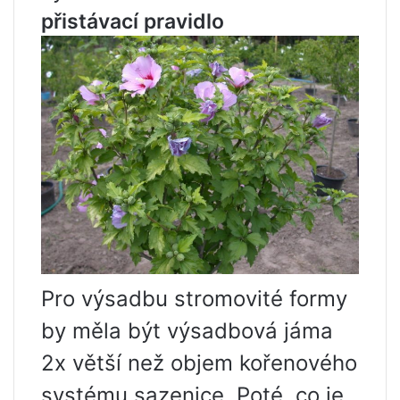
přistávací pravidlo
Pro výsadbu stromovité formy
by měla být výsadbová jáma
2x větší než objem kořenového
systému sazenice. Poté, co je