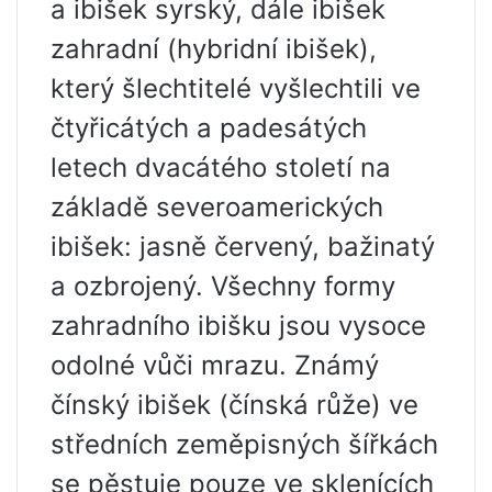
a ibišek syrský, dále ibišek
zahradní (hybridní ibišek),
který šlechtitelé vyšlechtili ve
čtyřicátých a padesátých
letech dvacátého století na
základě severoamerických
ibišek: jasně červený, bažinatý
a ozbrojený. Všechny formy
zahradního ibišku jsou vysoce
odolné vůči mrazu. Známý
čínský ibišek (čínská růže) ve
středních zeměpisných šířkách
se pěstuje pouze ve sklenících