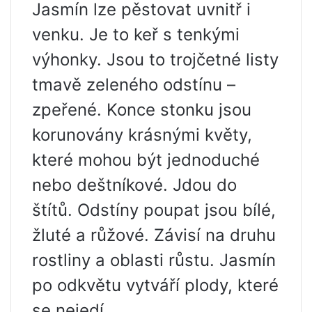
Jasmín lze pěstovat uvnitř i
venku. Je to keř s tenkými
výhonky. Jsou to trojčetné listy
tmavě zeleného odstínu –
zpeřené. Konce stonku jsou
korunovány krásnými květy,
které mohou být jednoduché
nebo deštníkové. Jdou do
štítů. Odstíny poupat jsou bílé,
žluté a růžové. Závisí na druhu
rostliny a oblasti růstu. Jasmín
po odkvětu vytváří plody, které
se nejedí.