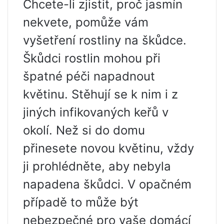
Chcete-li zjistit, proč jasmín
nekvete, pomůže vám
vyšetření rostliny na škůdce.
Škůdci rostlin mohou při
špatné péči napadnout
květinu. Stěhují se k nim i z
jiných infikovaných keřů v
okolí. Než si do domu
přinesete novou květinu, vždy
ji prohlédněte, aby nebyla
napadena škůdci. V opačném
případě to může být
nebezpečné pro vaše domácí