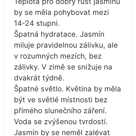
Teplota pro dobrý růst jasmínu
by se měla pohybovat mezi
14-24 stupni.
Špatná hydratace. Jasmín
miluje pravidelnou zálivku, ale
v rozumných mezích, bez
zálivky. V zimě se snižuje na
dvakrát týdně.
Špatné světlo. Květina by měla
být ve světlé místnosti bez
přímého slunečního záření.
Voda se zvýšenou tvrdostí.
Jasmín by se neměl zalévat