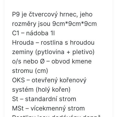
P9 je čtvercový hrnec, jeho
rozměry jsou 9cm*9cm*9cm
C1 – nádoba 1l
Hrouda – rostlina s hroudou
zeminy (pytlovina + pletivo)
o/s nebo Ø – obvod kmene
stromu (cm)
OKS – otevřený kořenový
systém (holý kořen)
St – standardní strom
MSt – vícekmenný strom