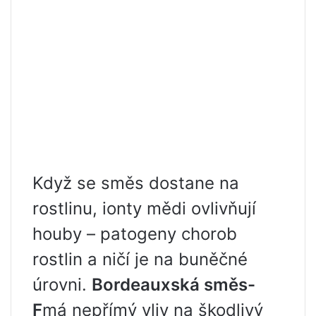
Když se směs dostane na
rostlinu, ionty mědi ovlivňují
houby – patogeny chorob
rostlin a ničí je na buněčné
úrovni.
Bordeauxská směs-
F
má nepřímý vliv na škodlivý