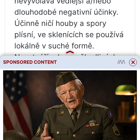
nevyvolává vedlejší a/nebo
dlouhodobé negativní účinky.
Účinně ničí houby a spory
plísní, ve sklenících se používá
lokálně v suché formě.
Nevytváří odpor u škodlivých
SPONSORED CONTENT
objektů.
Používá se jako mikrohnojivo s
obsahem mědi – ionty mědi
pomáhají rostlinám
syntetizovat fytohormony.
Ve srovnání s chemickými
přípravky pro podobné účely