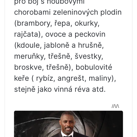
pro boj s houbovými
chorobami zeleninových plodin
(brambory, řepa, okurky,
rajčata), ovoce a peckovin
(kdoule, jabloně a hrušně,
meruňky, třešně, švestky,
broskve, třešně), bobulovité
keře ( rybíz, angrešt, maliny),
stejně jako vinná réva atd.