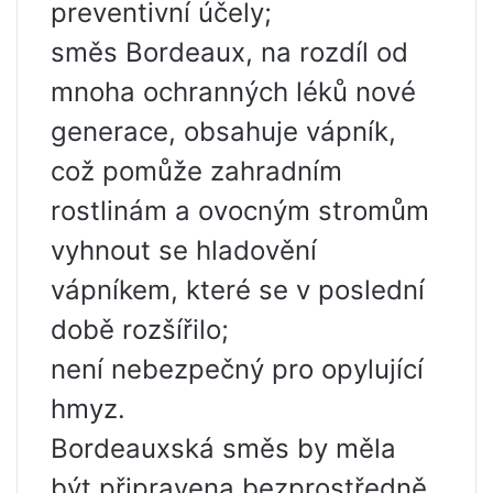
preventivní účely;
směs Bordeaux, na rozdíl od
mnoha ochranných léků nové
generace, obsahuje vápník,
což pomůže zahradním
rostlinám a ovocným stromům
vyhnout se hladovění
vápníkem, které se v poslední
době rozšířilo;
není nebezpečný pro opylující
hmyz.
Bordeauxská směs by měla
být připravena bezprostředně