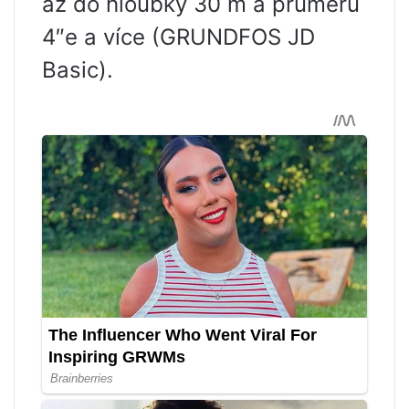
až do hloubky 30 m a průměru
4″e a více (GRUNDFOS JD
Basic).