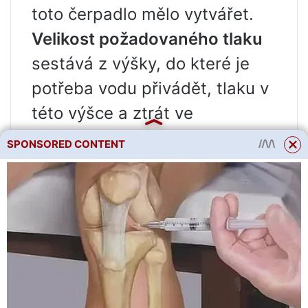
toto čerpadlo mělo vytvářet.
Velikost požadovaného tlaku
sestává z výšky, do které je
potřeba vodu přivádět, tlaku v
této výšce a ztrát ve
vodorovných úsecích potrubí.
SPONSORED CONTENT
Deset vertikálních metrů
vodního sloupce odpovídá
jedné atmosféře. Každých
deset metrů vodorovného
úseku mezi odběrným místem
vody a studnou přibližně