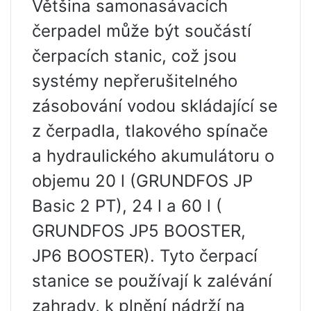
Většina samonasávacích
čerpadel může být součástí
čerpacích stanic, což jsou
systémy nepřerušitelného
zásobování vodou skládající se
z čerpadla, tlakového spínače
a hydraulického akumulátoru o
objemu 20 l (GRUNDFOS JP
Basic 2 PT), 24 l a 60 l (
GRUNDFOS JP5 BOOSTER,
JP6 BOOSTER). Tyto čerpací
stanice se používají k zalévání
zahrady, k plnění nádrží na