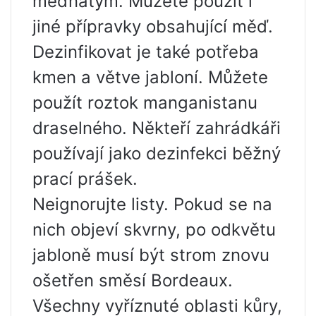
měďnatým. Můžete použít i
jiné přípravky obsahující měď.
Dezinfikovat je také potřeba
kmen a větve jabloní. Můžete
použít roztok manganistanu
draselného. Někteří zahrádkáři
používají jako dezinfekci běžný
prací prášek.
Neignorujte listy. Pokud se na
nich objeví skvrny, po odkvětu
jabloně musí být strom znovu
ošetřen směsí Bordeaux.
Všechny vyříznuté oblasti kůry,