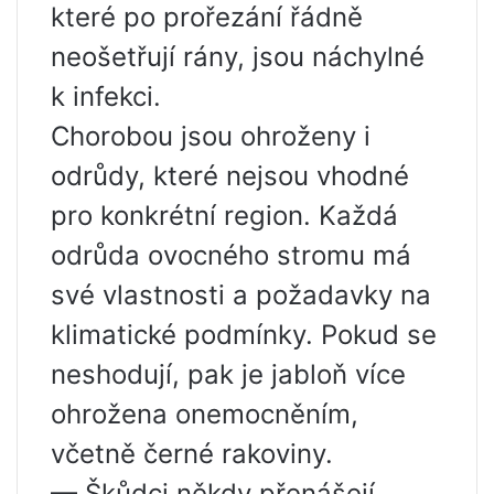
které po prořezání řádně
neošetřují rány, jsou náchylné
k infekci.
Chorobou jsou ohroženy i
odrůdy, které nejsou vhodné
pro konkrétní region. Každá
odrůda ovocného stromu má
své vlastnosti a požadavky na
klimatické podmínky. Pokud se
neshodují, pak je jabloň více
ohrožena onemocněním,
včetně černé rakoviny.
— Škůdci někdy přenášejí