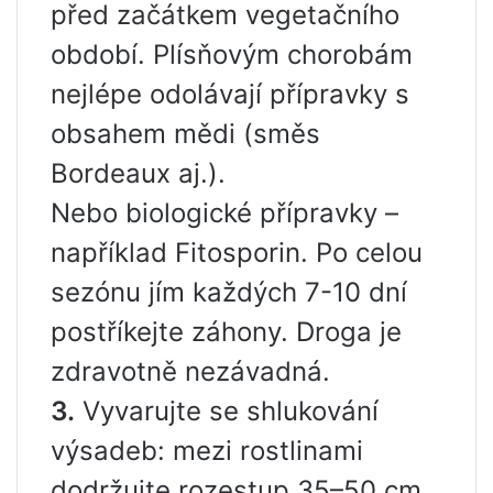
před začátkem vegetačního
období. Plísňovým chorobám
nejlépe odolávají přípravky s
obsahem mědi (směs
Bordeaux aj.).
Nebo biologické přípravky –
například Fitosporin. Po celou
sezónu jím každých 7-10 dní
postříkejte záhony. Droga je
zdravotně nezávadná.
3.
Vyvarujte se shlukování
výsadeb: mezi rostlinami
dodržujte rozestup 35–50 cm,