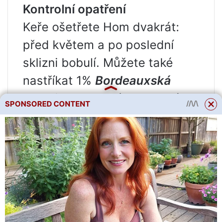
Kontrolní opatření
Keře ošetřete Hom dvakrát:
před květem a po poslední
sklizni bobulí. Můžete také
nastříkat 1%
Bordeauxská
kapalina
ve stejných obdobích.
SPONSORED CONTENT
Pokud je zjištěna černá
hniloba, musíte okamžitě
shromáždit a zlikvidovat
všechny hnijící bobule mimo
lokalitu. Musíte sbírat opatrně,
nedotýkejte se zdravých