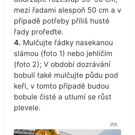
mezi řadami alespoň 50 cm a v
případě potřeby příliš husté
řady prořeďte.
4.
Mulčujte řádky nasekanou
slámou (foto 1) nebo jehličím
(foto 2); V období dozrávání
bobulí také mulčujte půdu pod
keři, v tomto případě budou
bobule čisté a utlumí se růst
plevele.