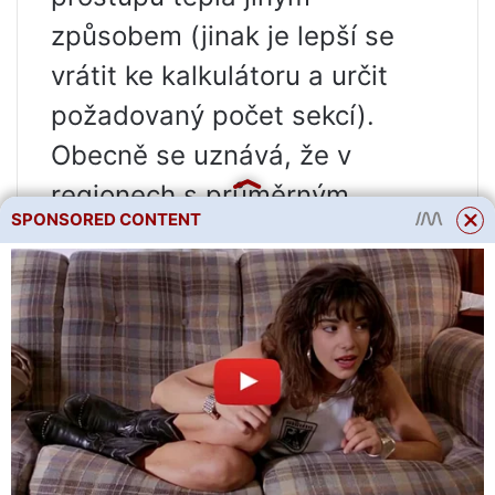
způsobem (jinak je lepší se
vrátit ke kalkulátoru a určit
požadovaný počet sekcí).
Obecně se uznává, že v
regionech s průměrným
SPONSORED CONTENT
klimatem stačí 1002 W/m k
vytvoření normálních podmínek
v chladném období. Proto
musíte vynásobit celkovou
plochu místnosti 100.
Q = S × 100, kde Q je přenos
tepla a S je plocha vytápěné