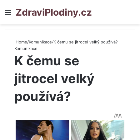
ZdraviPlodiny.cz
Menu
S
Home
/
Komunikace
/
K čemu se jitrocel velký používá?
Komunikace
K čemu se
jitrocel velký
používá?