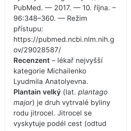
PubMed. — 2017. — 10. října. –
96:348–360. — Režim
přístupu:
https://pubmed.ncbi.nlm.nih.g
ov/29028587/
Recenzent
– lékař nejvyšší
kategorie Michailenko
Lyudmila Anatolyevna.
Plantain velký
(lat.
plantago
major
) je druh vytrvalé byliny
rodu jitrocel. Jitrocel se
vyskytuje podél cest (odtud