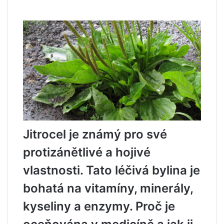
Jitrocel je známý pro své
protizánětlivé a hojivé
vlastnosti. Tato léčivá bylina je
bohatá na vitamíny, minerály,
kyseliny a enzymy. Proč je