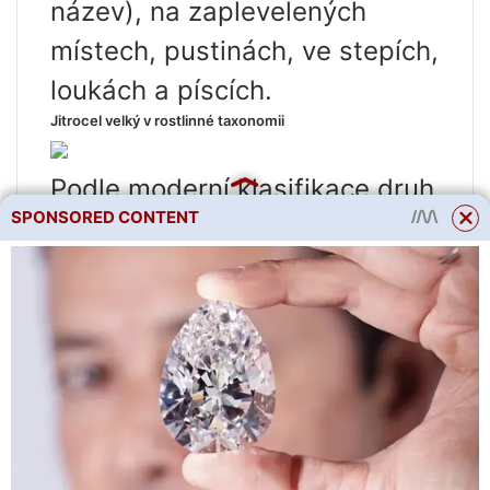
název), na zaplevelených
místech, pustinách, ve stepích,
loukách a píscích.
Jitrocel velký v rostlinné taxonomii
Podle moderní klasifikace druh
SPONSORED CONTENT
Plantain velký
patří do rodiny
Plantain
, část rodiny
Jitrocel
,
objednat
Luciferous
, Třída
Dvouděložné rostliny
, Oddělení
Angiospermy
, království
rostliny
.
Vlastnosti jitrocele
hojení ran