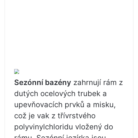
Sezónní bazény
zahrnují rám z
dutých ocelových trubek a
upevňovacích prvků a misku,
což je vak z třívrstvého
polyvinylchloridu vložený do
rámu. Sezónní jezírka jsou