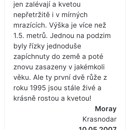
jen zalévají a kvetou
nepřetržitě i v mírných
mrazících. Výška je více než
1.5. metrů. Jednou na podzim
byly řízky jednoduše
zapíchnuty do země a poté
znovu zasazeny v jakémkoli
věku. Ale ty první dvě růže z
roku 1995 jsou stále živé a
krásně rostou a kvetou!
Moray
Krasnodar
10.05.2007