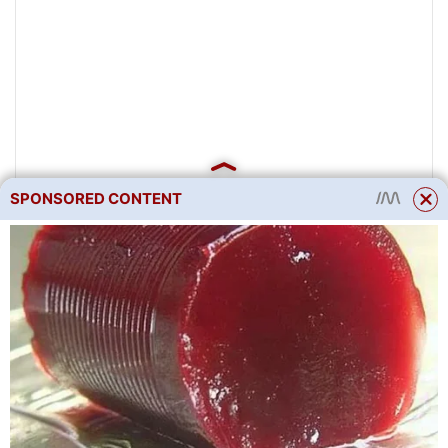
SPONSORED CONTENT
jaro
Moskva
14.05.2007
10:25:47
Moje floribunda La Menuet je
stará 15 let a prošla několika
transplantacemi. Ale tato