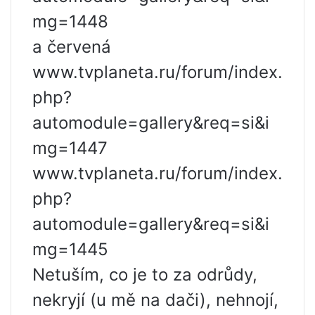
mg=1448
a červená
www.tvplaneta.ru/forum/index.
php?
automodule=gallery&req=si&i
mg=1447
www.tvplaneta.ru/forum/index.
php?
automodule=gallery&req=si&i
mg=1445
Netuším, co je to za odrůdy,
nekryjí (u mě na dači), nehnojí,