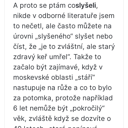
A proto se ptám co
slyšeli
,
nikde v odborné literatuře jsem
to nečetl, ale často můžete na
úrovni „slyšeného“ slyšet nebo
číst, že „je to zvláštní, ale starý
zdravý keř umřel“. Takže to
začalo být zajímavé, když v
moskevské oblasti „stáří“
nastupuje na růže a co to bylo
za potomka, protože například
6 let nemůže být „pokročilý“
věk, zvláště když se dozvíte o