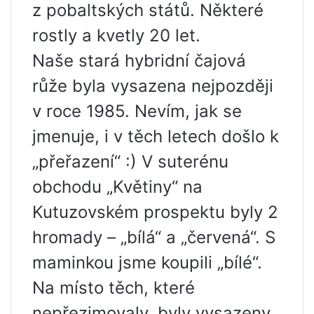
z pobaltských států. Některé
rostly a kvetly 20 let.
Naše stará hybridní čajová
růže byla vysazena nejpozději
v roce 1985. Nevím, jak se
jmenuje, i v těch letech došlo k
„přeřazení“ :) V suterénu
obchodu „Květiny“ na
Kutuzovském prospektu byly 2
hromady – „bílá“ a „červená“. S
maminkou jsme koupili „bílé“.
Na místo těch, které
nepřezimovaly, byly vysazeny