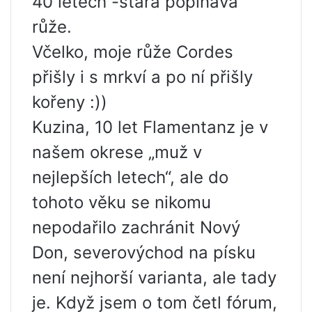
40 letech -stará popínavá
růže.
Včelko, moje růže Cordes
přišly i s mrkví a po ní přišly
kořeny :))
Kuzina, 10 let Flamentanz je v
našem okrese „muž v
nejlepších letech“, ale do
tohoto věku se nikomu
nepodařilo zachránit Nový
Don, severovýchod na písku
není nejhorší varianta, ale tady
je. Když jsem o tom četl fórum,