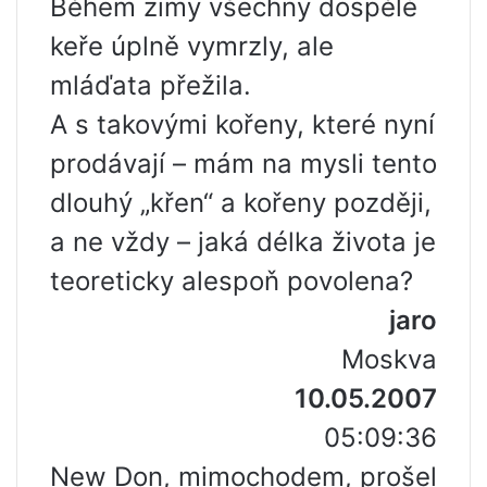
Během zimy všechny dospělé
keře úplně vymrzly, ale
mláďata přežila.
A s takovými kořeny, které nyní
prodávají – mám na mysli tento
dlouhý „křen“ a kořeny později,
a ne vždy – jaká délka života je
teoreticky alespoň povolena?
jaro
Moskva
10.05.2007
05:09:36
New Don, mimochodem, prošel