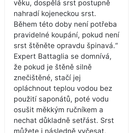
věku, dospělá srst postupně
nahradí kojeneckou srst.
Během této doby není potřeba
pravidelné koupání, pokud není
srst štěněte opravdu špinavá.“
Expert Battaglia se domnívá,
že pokud je štěně silně
znečištěné, stačí jej
opláchnout teplou vodou bez
použití saponátů, poté vodu
osušit měkkým ručníkem a
nechat důkladně setřást. Srst
můžete i následně vyčesat.