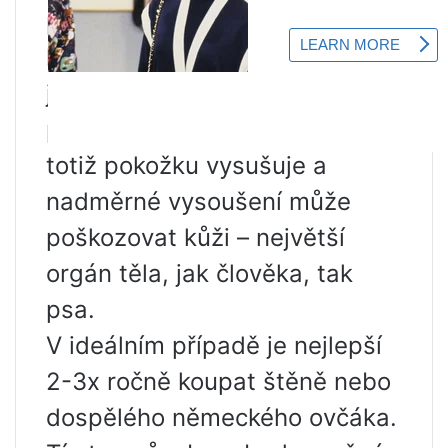
pamlsku atd. Ale časté
koupání může být nebezpečné
jak pro vzhled srsti psa, tak
pro jeho celkové zdraví. Voda
totiž pokožku vysušuje a
nadměrné vysoušení může
poškozovat kůži – největší
orgán těla, jak člověka, tak
psa.
V ideálním případě je nejlepší
2-3x ročně koupat štěně nebo
dospělého německého ovčáka.