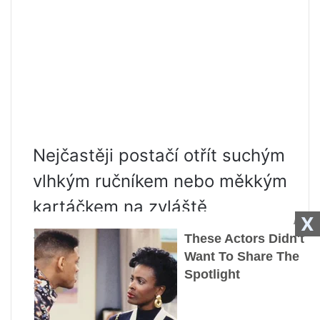
Nejčastěji postačí otřít suchým
vlhkým ručníkem nebo měkkým
kartáčkem na zvláště
X
znečištěná místa. Můžete si
umýt tlapky po procházce po
špinavé ulici, umýt obličej
svému mazlíčkovi po chutném