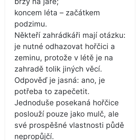
brzy na jaře;
koncem léta – začátkem
podzimu.
Někteří zahrádkáři mají otázku:
je nutné odhazovat hořčici a
zeminu, protože v létě je na
zahradě tolik jiných věcí.
Odpověď je jasná: ano, je
potřeba to zapečetit.
Jednoduše posekaná hořčice
poslouží pouze jako mulč, ale
své prospěšné vlastnosti půdě
nepropůjčí.