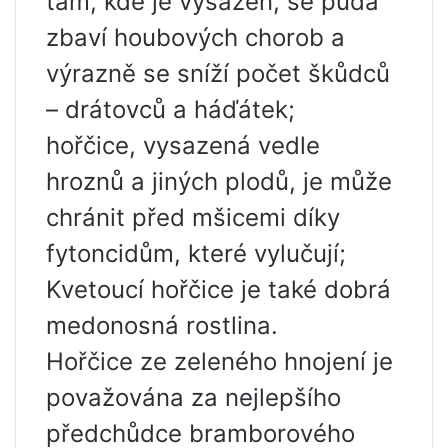
tam, kde je vysazen, se půda
zbaví houbových chorob a
výrazně se sníží počet škůdců
– drátovců a háďátek;
hořčice, vysazená vedle
hroznů a jiných plodů, je může
chránit před mšicemi díky
fytoncidům, které vylučují;
Kvetoucí hořčice je také dobrá
medonosná rostlina.
Hořčice ze zeleného hnojení je
považována za nejlepšího
předchůdce bramborového