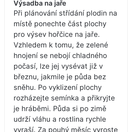
Výsadba na jaře
Při plánování střídání plodin na
místě ponechte část plochy
pro výsev hořčice na jaře.
Vzhledem k tomu, že zelené
hnojení se nebojí chladného
počasí, lze jej vysévat již v
březnu, jakmile je půda bez
sněhu. Po vyklizení plochy
rozházejte semínka a přikryjte
je hráběmi. Půda si po zimě
udrží vláhu a rostlina rychle
vyraší. Za pouhý měsíc vyroste