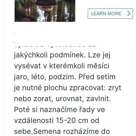
Kdy zasít hořčici
Hořčice bílá je tak nenáročná
rostlina, že dokáže rychle
vyklíčit a vyvinout se za
jakýchkoli podmínek. Lze jej
vysévat v kterémkoli měsíci
jaro, léto, podzim. Před setím
je nutné plochu zpracovat: zryt
nebo zorat, urovnat, zavlnit.
Poté si naznačíme řady ve
vzdálenosti 15-20 cm od
sebe.Semena rozházíme do