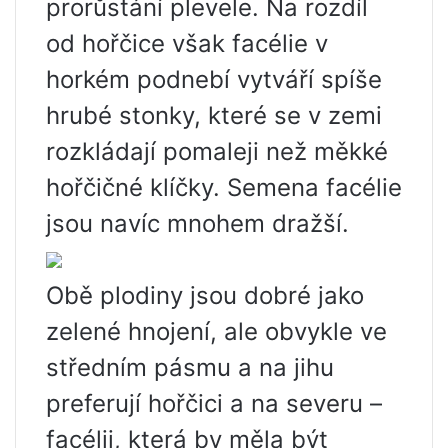
prorůstání plevele. Na rozdíl
od hořčice však facélie v
horkém podnebí vytváří spíše
hrubé stonky, které se v zemi
rozkládají pomaleji než měkké
hořčičné klíčky. Semena facélie
jsou navíc mnohem dražší.
Obě plodiny jsou dobré jako
zelené hnojení, ale obvykle ve
středním pásmu a na jihu
preferují hořčici a na severu –
facélii, která by měla být