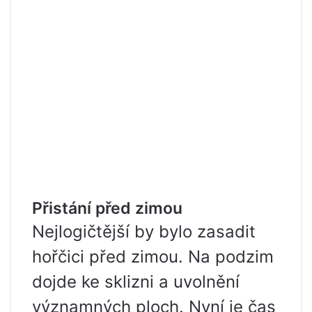
Přistání před zimou
Nejlogičtější by bylo zasadit
hořčici před zimou. Na podzim
dojde ke sklizni a uvolnění
významných ploch. Nyní je čas